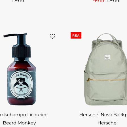
179 kr
99 kr
179 kr
REA
rdschampo Licourice
Herschel Nova Back
Beard Monkey
Herschel