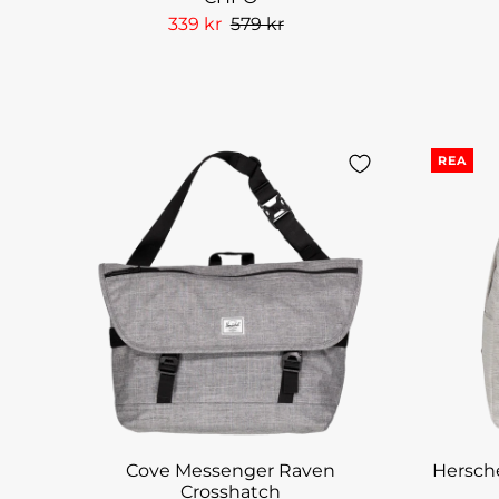
339 kr
579 kr
REA
Cove Messenger Raven
Hersche
Crosshatch