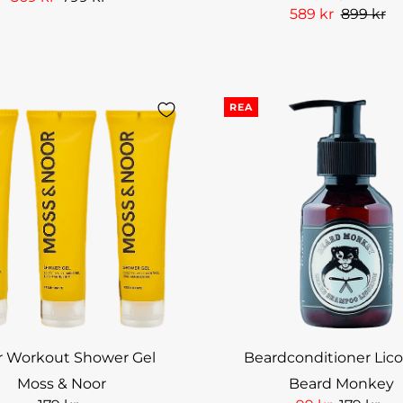
589 kr
899 kr
REA
r Workout Shower Gel
Beardconditioner Lico
Moss & Noor
Beard Monkey