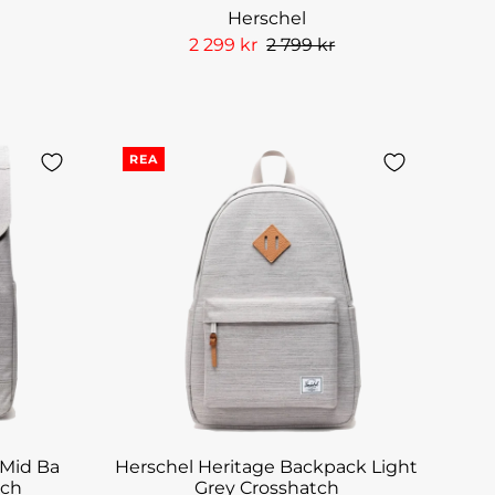
Herschel
2 299 kr
2 799 kr
REA
 Mid Ba
Herschel Heritage Backpack Light
tch
Grey Crosshatch