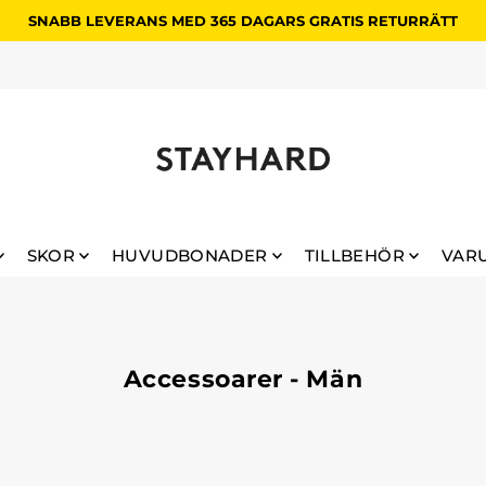
SNABB LEVERANS MED 365 DAGARS GRATIS RETURRÄTT
HANDLA DINA REAFAVORITER
SKOR
HUVUDBONADER
TILLBEHÖR
VAR
Accessoarer - Män