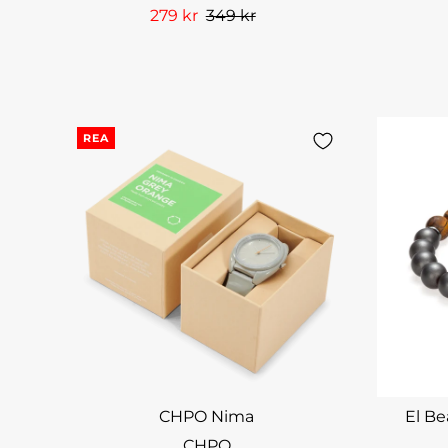
279 kr
349 kr
REA
CHPO Nima
El Be
CHPO