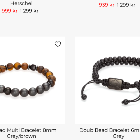
Herschel
939 kr
1 299 kr
999 kr
1 299 kr
ad Multi Bracelet 8mm
Doub Bead Bracelet 6
Grey/brown
Grey