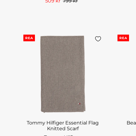
509 kr
799 kr
REA
REA
Tommy Hilfiger Essential Flag
Bea
Knitted Scarf