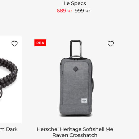
Le Specs
689 kr
999 kr
REA
mm Dark
Herschel Heritage Softshell Me
Raven Crosshatch