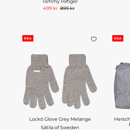
Tommy Hilfiger
499 kr
899 kr
REA
REA
Lockö Glove Grey Melange
Hersch
Sätila of Sweden