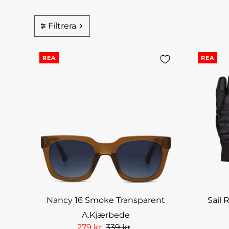
Filtrera
REA
REA
Nancy 16 Smoke Transparent
Sail 
A.Kjærbede
279 kr
339 kr