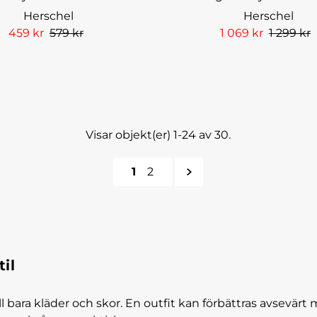
Herschel
Herschel
459 kr
579 kr
1 069 kr
1 299 kr
Visar objekt(er) 1-24 av 30.
1
2
il
 bara kläder och skor. En outfit kan förbättras avsevärt m