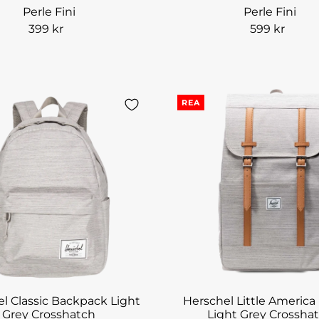
Perle Fini
Perle Fini
399 kr
599 kr
REA
l Classic Backpack Light
Herschel Little America
Grey Crosshatch
Light Grey Crossha