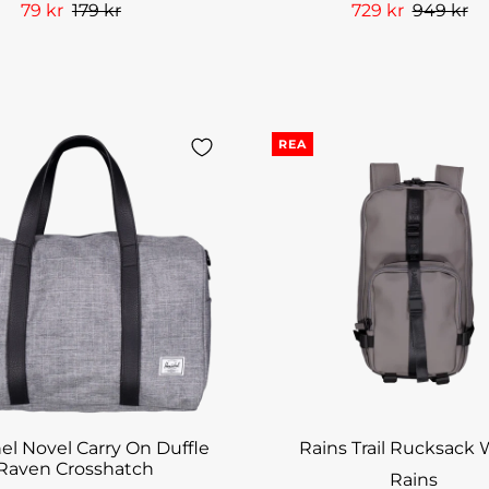
79 kr
179 kr
729 kr
949 kr
REA
el Novel Carry On Duffle
Rains Trail Rucksack 
Raven Crosshatch
Rains