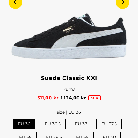
Suede Classic XXI
Puma
511,00 kr
1.124,00 kr
SALG
size |
EU 36
EU 36
EU 36,5
EU 37
EU 37,5
EU 38
EU 38,5
EU 39
EU 40