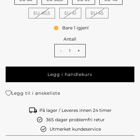
EU 40,5
EU 41
EU 45
Bare 1 igjen!
Antall
-
+
Legg til i ønskeliste
På lager / Leveres innen 24 timer
365 dager problemfri retur
Utmerket kundeservice