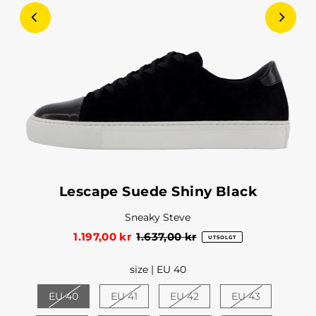
Lescape Suede Shiny Black
Sneaky Steve
1.197,00 kr
1.637,00 kr
UTSOLGT
size |
EU 40
EU 40
EU 41
EU 42
EU 43