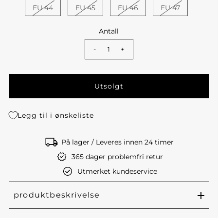
EU 44
EU 45
EU 46
EU 47
Antall
-
+
Legg til i ønskeliste
På lager / Leveres innen 24 timer
365 dager problemfri retur
Utmerket kundeservice
produktbeskrivelse