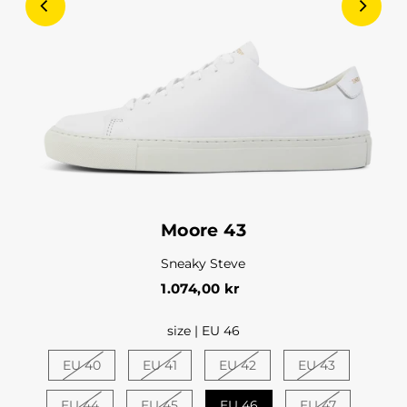
Moore 43
Sneaky Steve
1.074,00 kr
size |
EU 46
EU 40
EU 41
EU 42
EU 43
EU 44
EU 45
EU 46
EU 47