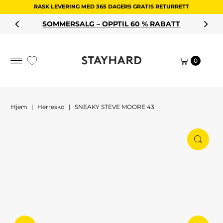
RASK LEVERING MED 365 DAGERS GRATIS RETURRETT
Hopp til innholdet
SOMMERSALG – OPPTIL 60 % RABATT
0
Hjem
|
Herresko
|
SNEAKY STEVE MOORE 43