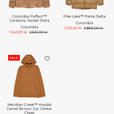
Columbia Puffect™
Pike Lake™ Parka Delta
Corduroy Jacket Delta
Columbia
Columbia
1.535,00 kr
2.866,00 kr
1.545,00 kr
2.661,00 kr
SALG
Meridian Creek™ Hoodie
Camel Brown, Csc Center
Chest