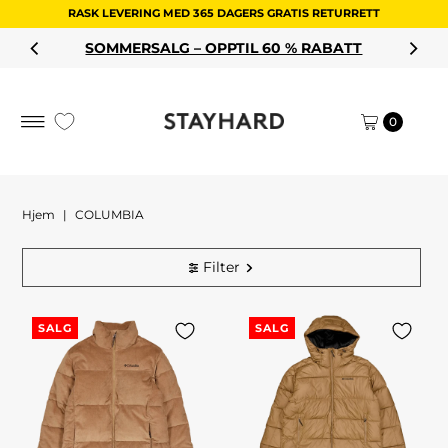
RASK LEVERING MED 365 DAGERS GRATIS RETURRETT
Hopp til innholdet
SOMMERSALG – OPPTIL 60 % RABATT
0
Hjem
|
COLUMBIA
Filter
SALG
SALG