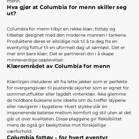
menn.
Hva gjør at Columbia for menn skiller seg
ut?
Columbia for menn tilbyr en rekke klær, fottøy og
tilbehør designet med den moderne mannen i tankene.
Produktene deres er allsidige nok til å ta deg fra en
eventyrlig fottur til en uformell dag ut sømløst. Det er
mer enn bare klær; Det er partneren din i å skape
minneverdige opplevelser.
Klærområdet av Columbia for menn
Klærlinjen inkluderer alt fra lette jakker som er perfekte
for overgangsvær til pustende skjorter som er egnet for
sommerutflukter eller lagdelt vinterklær. Ikke glemme
de holdbare buksene sine ideelle om du treffer løypene
eller navigerer i bygatene. Hvert stykke slår en
imponerende balanse mellom komfort og stil uten at det
går ut over kvaliteten. Disse plaggene gir fleksibilitet
mens de også gir beskyttelse mot forskjellige
værforhold.
Columbia fottøy - for hvert eventyr