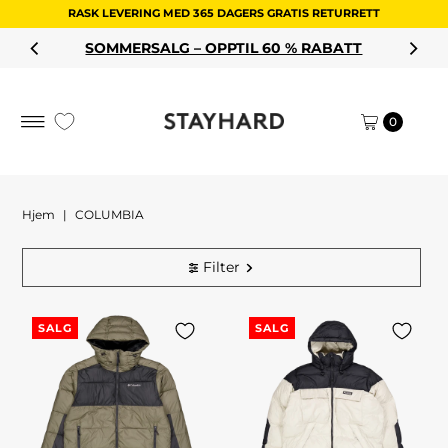
RASK LEVERING MED 365 DAGERS GRATIS RETURRETT
Hopp til innholdet
SOMMERSALG – OPPTIL 60 % RABATT
0
Hjem
|
COLUMBIA
Filter
SALG
SALG