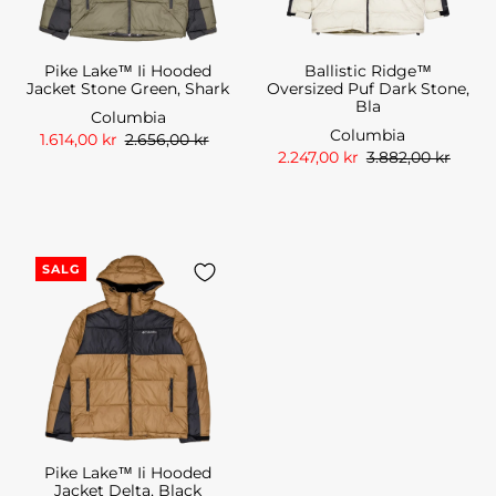
Pike Lake™ Ii Hooded
Ballistic Ridge™
Jacket Stone Green, Shark
Oversized Puf Dark Stone,
Bla
Columbia
Columbia
1.614,00 kr
2.656,00 kr
2.247,00 kr
3.882,00 kr
SALG
Pike Lake™ Ii Hooded
Jacket Delta, Black