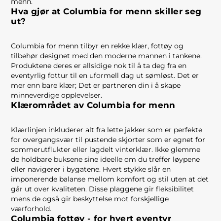
menn.
Hva gjør at Columbia for menn skiller seg
ut?
Columbia for menn tilbyr en rekke klær, fottøy og
tilbehør designet med den moderne mannen i tankene.
Produktene deres er allsidige nok til å ta deg fra en
eventyrlig fottur til en uformell dag ut sømløst. Det er
mer enn bare klær; Det er partneren din i å skape
minneverdige opplevelser.
Klærområdet av Columbia for menn
Klærlinjen inkluderer alt fra lette jakker som er perfekte
for overgangsvær til pustende skjorter som er egnet for
sommerutflukter eller lagdelt vinterklær. Ikke glemme
de holdbare buksene sine ideelle om du treffer løypene
eller navigerer i bygatene. Hvert stykke slår en
imponerende balanse mellom komfort og stil uten at det
går ut over kvaliteten. Disse plaggene gir fleksibilitet
mens de også gir beskyttelse mot forskjellige
værforhold.
Columbia fottøy - for hvert eventyr