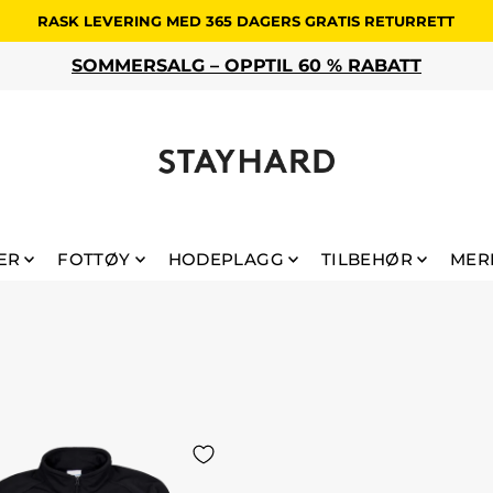
RASK LEVERING MED 365 DAGERS GRATIS RETURRETT
SOMMERSALG – OPPTIL 60 % RABATT
ÆR
FOTTØY
HODEPLAGG
TILBEHØR
MER