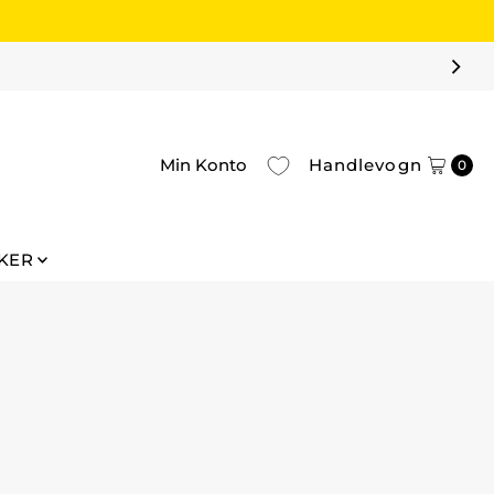
Min Konto
Handlevogn
0
KER