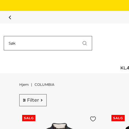
Hopp til innholdet
KL
Hjem
|
COLUMBIA
Filter
SALG
SALG