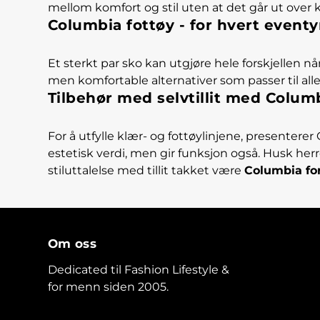
mellom komfort og stil uten at det går ut over k
Columbia fottøy - for hvert eventy
Et sterkt par sko kan utgjøre hele forskjellen n
men komfortable alternativer som passer til all
Tilbehør med selvtillit med Colum
For å utfylle klær- og fottøylinjene, presentere
estetisk verdi, men gir funksjon også. Husk her
stiluttalelse med tillit takket være
Columbia fo
Om oss
Dedicated til Fashion Lifestyle &
for menn siden 2005.