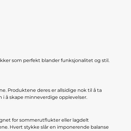
er som perfekt blander funksjonalitet og stil.
 Produktene deres er allsidige nok til å ta
in i å skape minneverdige opplevelser.
egnet for sommerutflukter eller lagdelt
tene. Hvert stykke slår en imponerende balanse