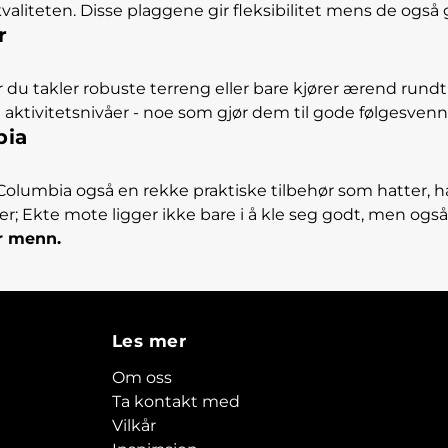
valiteten. Disse plaggene gir fleksibilitet mens de også 
r
år du takler robuste terreng eller bare kjører ærend rundt
e aktivitetsnivåer - noe som gjør dem til gode følgesven
bia
r Columbia også en rekke praktiske tilbehør som hatter, ha
rer; Ekte mote ligger ikke bare i å kle seg godt, men ogs
r menn.
Les mer
Om oss
Ta kontakt med
Vilkår