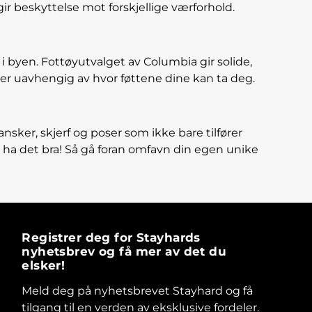
gir beskyttelse mot forskjellige værforhold.
 i byen. Fottøyutvalget av Columbia gir solide,
ner uavhengig av hvor føttene dine kan ta deg.
nsker, skjerf og poser som ikke bare tilfører
å ha det bra! Så gå foran omfavn din egen unike
Registrer deg for Stayhards
nyhetsbrev og få mer av det du
elsker!
Meld deg på nyhetsbrevet Stayhard og få
tilgang til en verden av eksklusive fordeler.