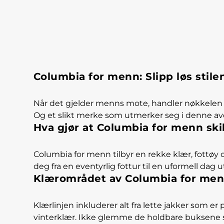
Columbia for menn: Slipp løs stile
Når det gjelder menns mote, handler nøkkelen i
Og et slikt merke som utmerker seg i denne av
Hva gjør at Columbia for menn skil
Columbia for menn tilbyr en rekke klær, fottøy
deg fra en eventyrlig fottur til en uformell dag
Klærområdet av Columbia for me
Klærlinjen inkluderer alt fra lette jakker som e
vinterklær. Ikke glemme de holdbare buksene si