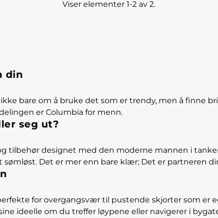
Viser elementer 1-2 av 2.
n din
kke bare om å bruke det som er trendy, men å finne brikk
delingen er Columbia for menn.
ler seg ut?
 og tilbehør designet med den moderne mannen i tankene.
 ut sømløst. Det er mer enn bare klær; Det er partneren d
nn
r perfekte for overgangsvær til pustende skjorter som er 
ne ideelle om du treffer løypene eller navigerer i byga