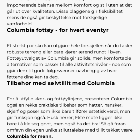
imponerende balanse mellom komfort og stil uten at det
går ut over kvaliteten. Disse plaggene gir fleksibilitet
mens de også gir beskyttelse mot forskjellige
værforhold.
Columbia fottøy - for hvert eventyr
Et sterkt par sko kan utgjøre hele forskjellen når du takler
robuste terreng eller bare kjører ærend rundt i byen.
Fottøyutvalget av Columbia gir solide, men komfortable
alternativer som passer til alle aktivitetsnivåer - noe som
gjør dem til gode følgesvenner uavhengig av hvor
føttene dine kan ta deg.
Tilbehør med selvtillit med Columbia
For å utfylle klær- og fottøylinjene, presenterer Columbia
også en rekke praktiske tilbehør som hatter, hansker,
skjerf og poser som ikke bare tilfører estetisk verdi, men
gir funksjon også. Husk herrer; Ekte mote ligger ikke
bare i å kle seg godt, men også ha det bra! Så gå foran
omfavn din egen unike stiluttalelse med tillit takket være
Columbia for menn.