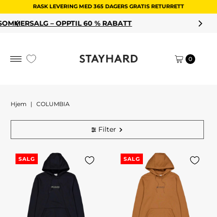
RASK LEVERING MED 365 DAGERS GRATIS RETURRETT
Hopp til innholdet
0 % RABATT
HANDLE DINE SALGSFA
0
Hjem
|
COLUMBIA
Filter
SALG
SALG