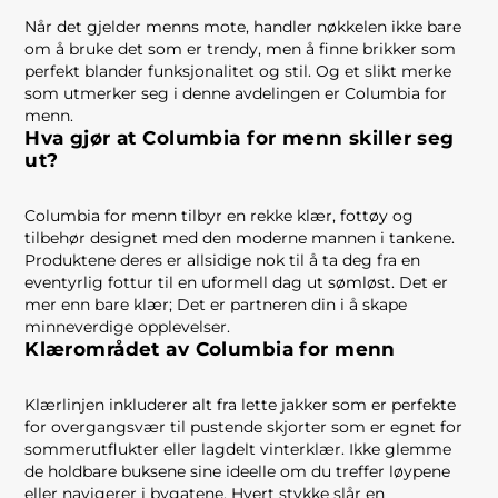
Når det gjelder menns mote, handler nøkkelen ikke bare
om å bruke det som er trendy, men å finne brikker som
perfekt blander funksjonalitet og stil. Og et slikt merke
som utmerker seg i denne avdelingen er Columbia for
menn.
Hva gjør at Columbia for menn skiller seg
ut?
Columbia for menn tilbyr en rekke klær, fottøy og
tilbehør designet med den moderne mannen i tankene.
Produktene deres er allsidige nok til å ta deg fra en
eventyrlig fottur til en uformell dag ut sømløst. Det er
mer enn bare klær; Det er partneren din i å skape
minneverdige opplevelser.
Klærområdet av Columbia for menn
Klærlinjen inkluderer alt fra lette jakker som er perfekte
for overgangsvær til pustende skjorter som er egnet for
sommerutflukter eller lagdelt vinterklær. Ikke glemme
de holdbare buksene sine ideelle om du treffer løypene
eller navigerer i bygatene. Hvert stykke slår en