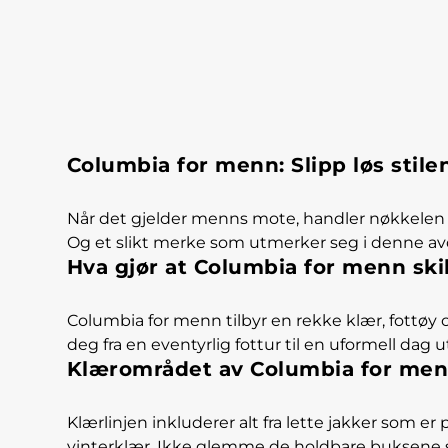
Columbia for menn: Slipp løs stile
Når det gjelder menns mote, handler nøkkelen i
Og et slikt merke som utmerker seg i denne av
Hva gjør at Columbia for menn skil
Columbia for menn tilbyr en rekke klær, fottøy
deg fra en eventyrlig fottur til en uformell dag
Klærområdet av Columbia for me
Klærlinjen inkluderer alt fra lette jakker som e
vinterklær. Ikke glemme de holdbare buksene si