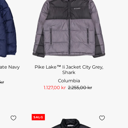
iate Navy
Pike Lake™ Ii Jacket City Grey,
Shark
Columbia
kr
1.127,00 kr
2.255,00 kr
SALG