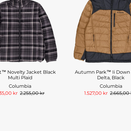
t™ Novelty Jacket Black
Autumn Park™ Ii Down 
Multi Plaid
Delta, Black
Columbia
Columbia
435,00 kr
2.255,00 kr
1.527,00 kr
2.665,00 