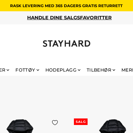
RASK LEVERING MED 365 DAGERS GRATIS RETURRETT
HANDLE DINE SALGSFAVORITTER
ÆR
FOTTØY
HODEPLAGG
TILBEHØR
MER
SALG