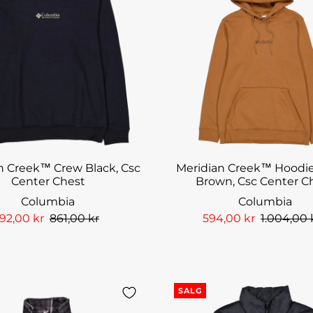
n Creek™ Crew Black, Csc
Meridian Creek™ Hoodi
Center Chest
Brown, Csc Center C
Columbia
Columbia
92,00 kr
861,00 kr
594,00 kr
1.004,00 
SALG