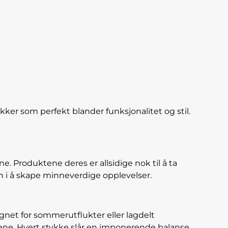
er som perfekt blander funksjonalitet og stil.
 Produktene deres er allsidige nok til å ta
in i å skape minneverdige opplevelser.
egnet for sommerutflukter eller lagdelt
tene. Hvert stykke slår en imponerende balanse