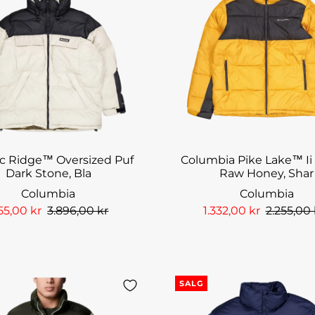
tic Ridge™ Oversized Puf
Columbia Pike Lake™ Ii
Dark Stone, Bla
Raw Honey, Shar
Columbia
Columbia
55,00 kr
3.896,00 kr
1.332,00 kr
2.255,00 
SALG