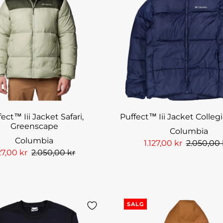
ect™ Iii Jacket Safari,
Puffect™ Iii Jacket Colleg
Greenscape
Columbia
Columbia
1.127,00 kr
2.050,00 
27,00 kr
2.050,00 kr
SALG