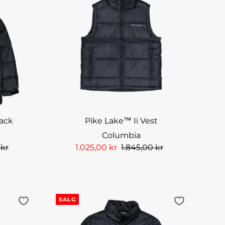
lack
Pike Lake™ Ii Vest
Columbia
 kr
1.025,00 kr
1.845,00 kr
SALG