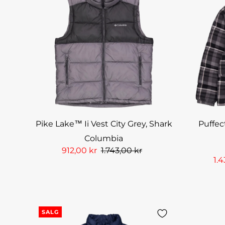
Pike Lake™ Ii Vest City Grey, Shark
Puffec
Columbia
912,00 kr
1.743,00 kr
1.
SALG