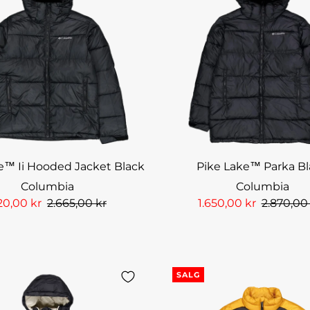
e™ Ii Hooded Jacket Black
Pike Lake™ Parka B
Columbia
Columbia
20,00 kr
2.665,00 kr
1.650,00 kr
2.870,00
SALG