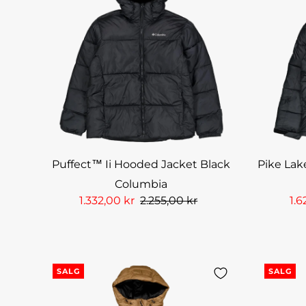
Puffect™ Ii Hooded Jacket Black
Pike Lak
Columbia
1.332,00 kr
2.255,00 kr
1.6
SALG
SALG