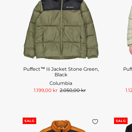
Puffect™ Iii Jacket Stone Green,
Puff
Black
Columbia
1.199,00 kr
2.050,00 kr
1.1
SALG
SALG