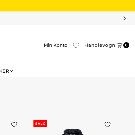
Min Konto
Handlevogn
0
KER
SALG