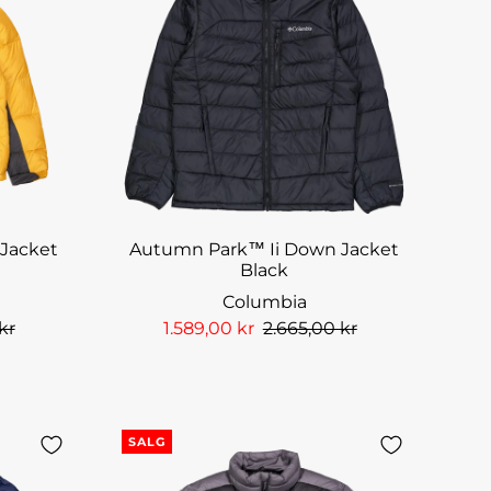
 Jacket
Autumn Park™ Ii Down Jacket
Black
Columbia
kr
1.589,00 kr
2.665,00 kr
SALG