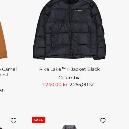
e Camel
Pike Lake™ Ii Jacket Black
hest
Columbia
1.240,00 kr
2.255,00 kr
kr
SALG