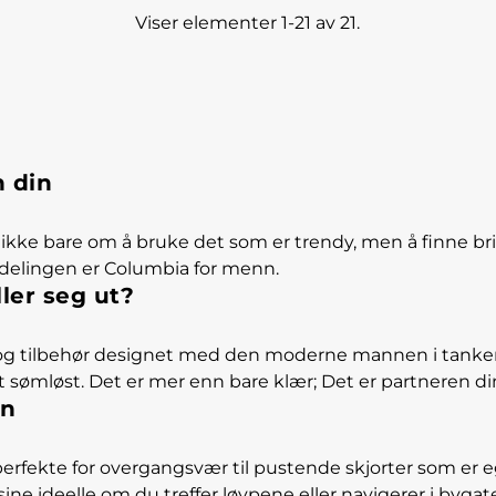
Viser elementer 1-21 av 21.
n din
kke bare om å bruke det som er trendy, men å finne brikk
delingen er Columbia for menn.
ler seg ut?
 og tilbehør designet med den moderne mannen i tankene.
 ut sømløst. Det er mer enn bare klær; Det er partneren d
nn
r perfekte for overgangsvær til pustende skjorter som er 
ne ideelle om du treffer løypene eller navigerer i byga