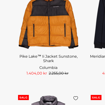
Pike Lake™ Ii Jacket Sunstone,
Meridia
Shark
Columbia
1.404,00 kr
2.255,00 kr
4
SALG
SALG