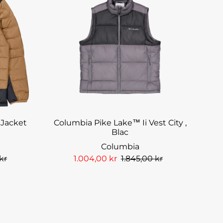
Jacket
Columbia Pike Lake™ Ii Vest City ,
Blac
Columbia
kr
1.004,00 kr
1.845,00 kr