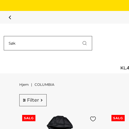
Hopp til innholdet
KL
Hjem
|
COLUMBIA
Filter
SALG
SALG