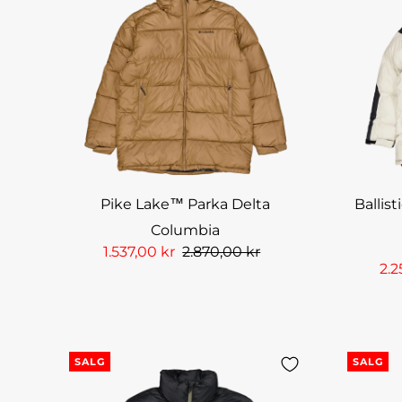
Pike Lake™ Parka Delta
Ballis
Columbia
1.537,00 kr
2.870,00 kr
2.2
SALG
SALG