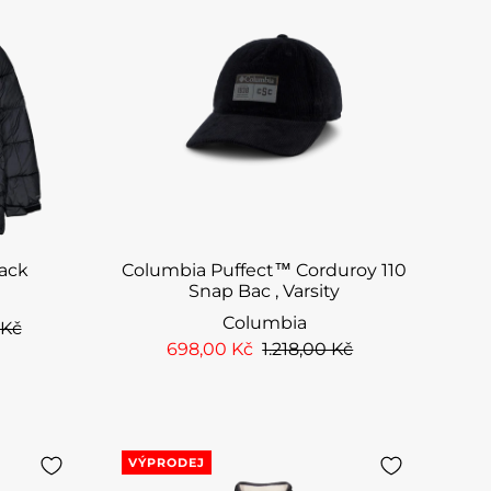
lack
Columbia Puffect™ Corduroy 110
Snap Bac , Varsity
Columbia
 Kč
698,00 Kč
1.218,00 Kč
VÝPRODEJ