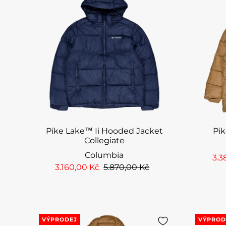
Pike Lake™ Ii Hooded Jacket
Pi
Collegiate
Columbia
3.3
3.160,00 Kč
5.870,00 Kč
VÝPRODEJ
VÝPROD