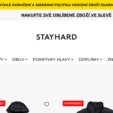
YCHLÉ DORUČENÍ A 365DENNÍ POLITIKA VRÁCENÍ ZBOŽÍ ZDAR
NAKUPTE SVÉ OBLÍBENÉ ZBOŽÍ VE SLEVĚ
VY
OBUV
POKRÝVKY HLAVY
DOPLŇKY
Z
EJ
VÝPRODEJ