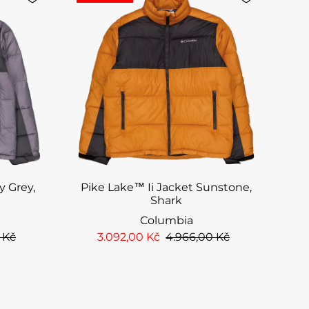
y Grey,
Pike Lake™ Ii Jacket Sunstone,
Shark
Columbia
 Kč
3.092,00 Kč
4.966,00 Kč