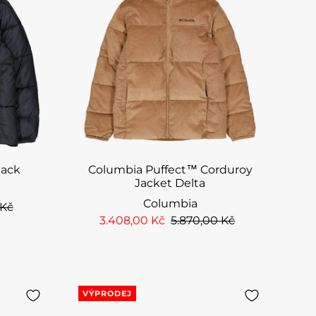
lack
Columbia Puffect™ Corduroy
Jacket Delta
Columbia
 Kč
3.408,00 Kč
5.870,00 Kč
VÝPRODEJ