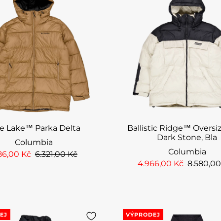
ke Lake™ Parka Delta
Ballistic Ridge™ Oversi
Dark Stone, Bla
Columbia
Columbia
86,00 Kč
6.321,00 Kč
4.966,00 Kč
8.580,00
EJ
VÝPRODEJ