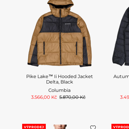
Pike Lake™ Ii Hooded Jacket
Autum
Delta, Black
Columbia
3.566,00 Kč
5.870,00 Kč
3.4
VÝPRODEJ
VÝPROD