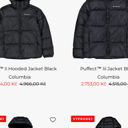
™ Ii Hooded Jacket Black
Puffect™ Iii Jacket B
Columbia
Columbia
34,00 Kč
4.966,00 Kč
2.753,00 Kč
4.515,00
EJ
VÝPRODEJ