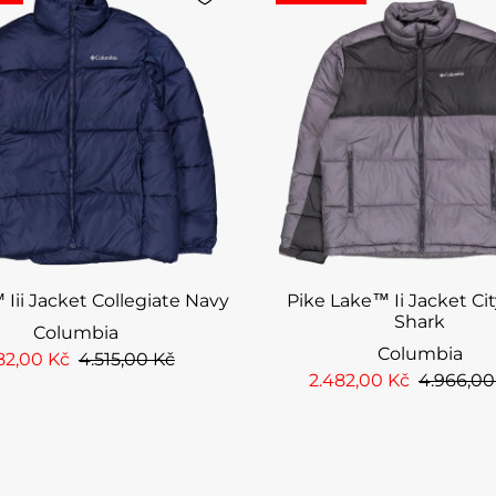
 Iii Jacket Collegiate Navy
Pike Lake™ Ii Jacket Cit
Shark
Columbia
Columbia
82,00 Kč
4.515,00 Kč
2.482,00 Kč
4.966,00