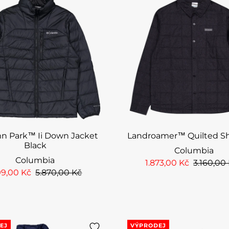
n Park™ Ii Down Jacket
Landroamer™ Quilted Sh
Black
Columbia
Columbia
1.873,00 Kč
3.160,00
99,00 Kč
5.870,00 Kč
EJ
VÝPRODEJ