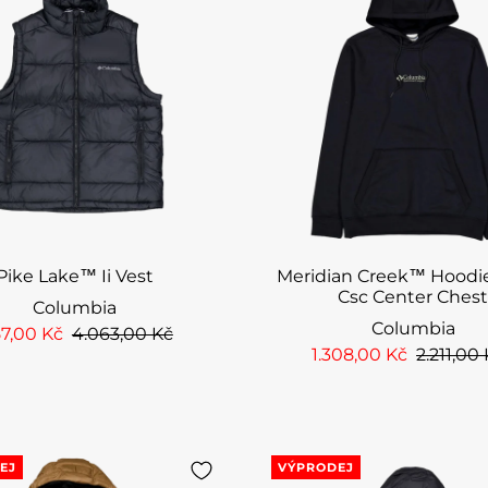
Pike Lake™ Ii Vest
Meridian Creek™ Hoodie
Csc Center Ches
Columbia
Columbia
57,00 Kč
4.063,00 Kč
1.308,00 Kč
2.211,00
EJ
VÝPRODEJ