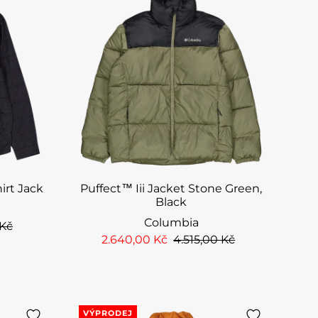
irt Jack
Puffect™ Iii Jacket Stone Green,
Black
Columbia
 Kč
2.640,00 Kč
4.515,00 Kč
VÝPRODEJ