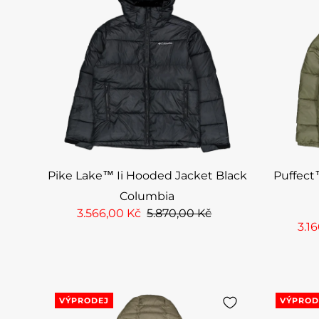
Pike Lake™ Ii Hooded Jacket Black
Puffect
Columbia
3.566,00 Kč
5.870,00 Kč
3.1
VÝPRODEJ
VÝPROD