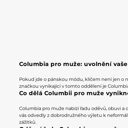
Columbia pro muže: uvolnění vaše
Pokud jde o pánskou módu, klíčem není jen o noš
značkou vynikající v tomto oddělení je Columbi
Co dělá Columbii pro muže vynikn
Columbia pro muže nabízí řadu oděvů, obuvi a 
vás odvedly z dobrodružného výletu k neformáln
zážitků.