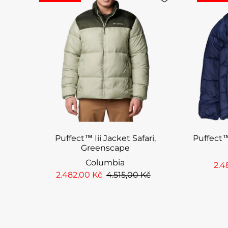
Puffect™ Iii Jacket Safari,
Puffect™
Greenscape
Columbia
2.4
2.482,00 Kč
4.515,00 Kč