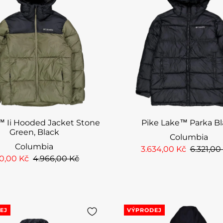
™ Ii Hooded Jacket Stone
Pike Lake™ Parka B
Green, Black
Columbia
Columbia
3.634,00 Kč
6.321,00
60,00 Kč
4.966,00 Kč
EJ
VÝPRODEJ