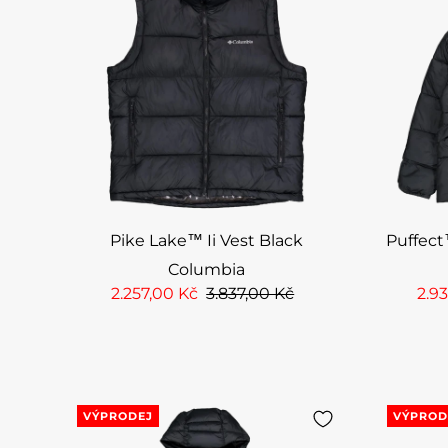
Pike Lake™ Ii Vest Black
Puffect
Columbia
2.257,00 Kč
3.837,00 Kč
2.9
VÝPRODEJ
VÝPROD