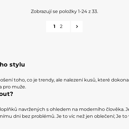
Zobrazují se položky 1-24 z 33.
1
2
ho stylu
ení toho, co je trendy, ale nalezení kusů, které dokonal
a pro muže.
out?
doplňků navržených s ohledem na moderního člověka. Je
ímu dni bez problémů. Je to víc než jen oblečení; Je t