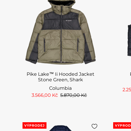
Pike Lake™ Ii Hooded Jacket
Stone Green, Shark
Columbia
2.2
3.566,00 Kč
5.870,00 Kč
VÝPRODEJ
VÝPROD