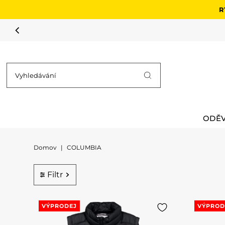
R
Přejít na obsah
ODĚ
Domov
|
COLUMBIA
Filtr
VÝPRODEJ
VÝPROD