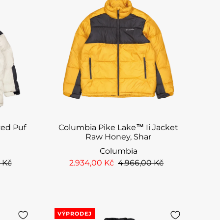
zed Puf
Columbia Pike Lake™ Ii Jacket
Raw Honey, Shar
Columbia
 Kč
2.934,00 Kč
4.966,00 Kč
VÝPRODEJ