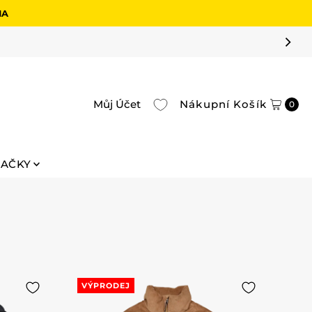
MA
Můj Účet
Nákupní Košík
0
NAČKY
VÝPRODEJ