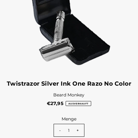
Twistrazor Silver Ink One Razo No Color
Beard Monkey
€27,95
AUSVERKAUFT
Menge
-
+