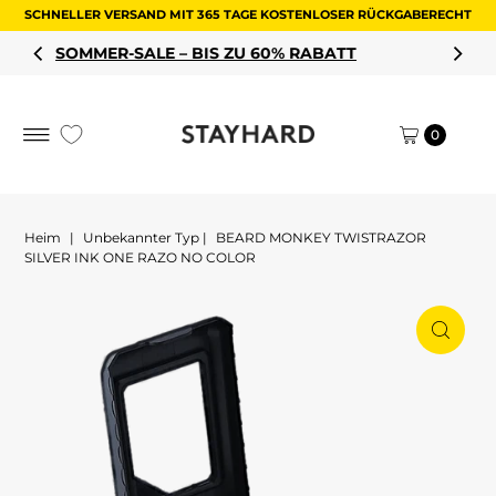
SCHNELLER VERSAND MIT 365 TAGE KOSTENLOSER RÜCKGABERECHT
Zum Inhalt springen
 BIS ZU 60% RABATT
SHOPPEN SIE I
0
Heim
|
Unbekannter Typ
|
BEARD MONKEY TWISTRAZOR
SILVER INK ONE RAZO NO COLOR