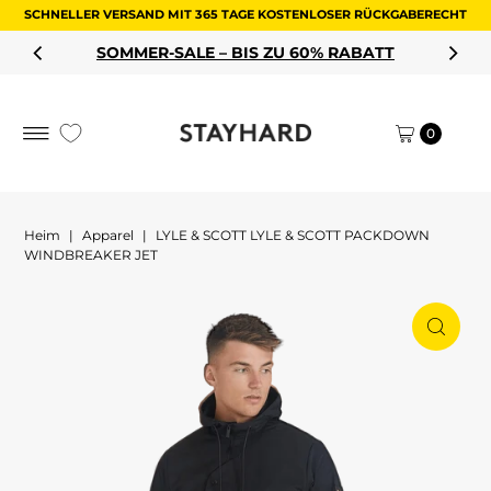
SCHNELLER VERSAND MIT 365 TAGE KOSTENLOSER RÜCKGABERECHT
Zum Inhalt springen
MMER-SALE – BIS ZU 60% RABATT
SH
0
Heim
|
Apparel
|
LYLE & SCOTT LYLE & SCOTT PACKDOWN
WINDBREAKER JET