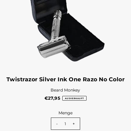
Twistrazor Silver Ink One Razo No Color
Beard Monkey
€27,95
AUSVERKAUFT
Menge
-
+