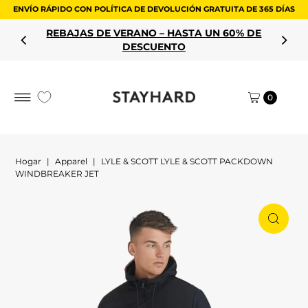
ENVÍO RÁPIDO CON POLÍTICA DE DEVOLUCIÓN GRATUITA DE 365 DÍAS
saltar al contenido
REBAJAS DE VERANO – HASTA UN 60% DE
DESCUENTO
0
Hogar
|
Apparel
|
LYLE & SCOTT LYLE & SCOTT PACKDOWN
WINDBREAKER JET