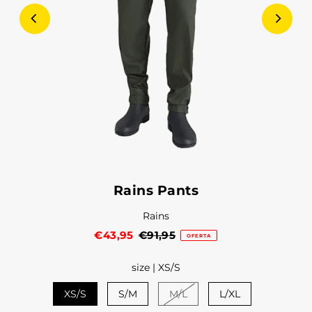
Rains Pants
Rains
€43,95
€91,95
OFERTA
size |
XS/S
XS/S
S/M
M/L
L/XL