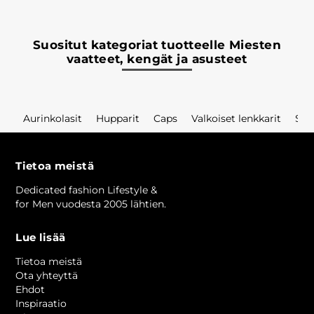
Suositut kategoriat tuotteelle Miesten
vaatteet, kengät ja asusteet
Aurinkolasit
Hupparit
Caps
Valkoiset lenkkarit
Sho
Tietoa meistä
Dedicated fashion Lifestyle &
for Men vuodesta 2005 lähtien.
Lue lisää
Tietoa meistä
Ota yhteyttä
Ehdot
Inspiraatio