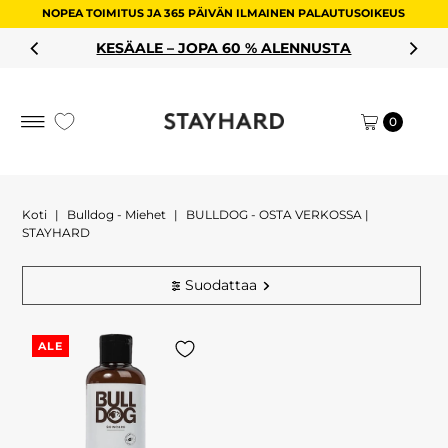
NOPEA TOIMITUS JA 365 PÄIVÄN ILMAINEN PALAUTUSOIKEUS
Siirry sisältöön
KESÄALE – JOPA 60 % ALENNUSTA
0
Koti
|
Bulldog - Miehet
|
BULLDOG - OSTA VERKOSSA |
STAYHARD
Suodattaa
ALE