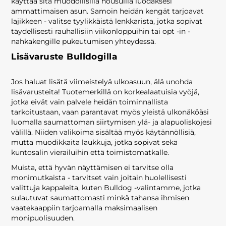
käyttää sitä muodollisilla housuilla luodaksesi
ammattimaisen asun. Samoin heidän kengät tarjoavat
lajikkeen - valitse tyylikkäistä lenkkarista, jotka sopivat
täydellisesti rauhallisiin viikonloppuihin tai opt -in -
nahkakengille pukeutumisen yhteydessä.
Lisävaruste Bulldogilla
Jos haluat lisätä viimeistelyä ulkoasuun, älä unohda
lisävarusteita! Tuotemerkillä on korkealaatuisia vyöjä,
jotka eivät vain palvele heidän toiminnallista
tarkoitustaan, vaan parantavat myös yleistä ulkonäköäsi
luomalla saumattoman siirtymisen ylä- ja alapuoliskojesi
välillä. Niiden valikoima sisältää myös käytännöllisiä,
mutta muodikkaita laukkuja, jotka sopivat sekä
kuntosalin vierailuihin että toimistomatkalle.
Muista, että hyvän näyttämisen ei tarvitse olla
monimutkaista - tarvitset vain joitain huolellisesti
valittuja kappaleita, kuten Bulldog -valintamme, jotka
sulautuvat saumattomasti minkä tahansa ihmisen
vaatekaappiin tarjoamalla maksimaalisen
monipuolisuuden.