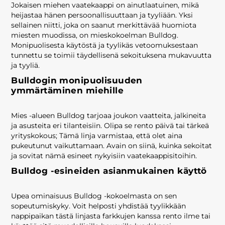
Jokaisen miehen vaatekaappi on ainutlaatuinen, mikä
heijastaa hänen persoonallisuuttaan ja tyyliään. Yksi
sellainen niitti, joka on saanut merkittävää huomiota
miesten muodissa, on mieskokoelman Bulldog.
Monipuolisesta käytöstä ja tyylikäs vetoomuksestaan ​​
tunnettu se toimii täydellisenä sekoituksena mukavuutta
ja tyyliä.
Bulldogin monipuolisuuden
ymmärtäminen miehille
Mies -alueen Bulldog tarjoaa joukon vaatteita, jalkineita
ja asusteita eri tilanteisiin. Olipa se rento päivä tai tärkeä
yrityskokous; Tämä linja varmistaa, että olet aina
pukeutunut vaikuttamaan. Avain on siinä, kuinka sekoitat
ja sovitat nämä esineet nykyisiin vaatekaappisitoihin.
Bulldog -esineiden asianmukainen käyttö
Upea ominaisuus Bulldog -kokoelmasta on sen
sopeutumiskyky. Voit helposti yhdistää tyylikkään
nappipaikan tästä linjasta farkkujen kanssa rento ilme tai