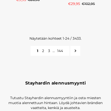
€29,95
€102,95
Näytetään kohteet 1-24 / 3433.
1
2
3
…
144
Stayhardin alennusmyynti
Tutustu Stayhardin alennusmyyntiin ja osta miesten
muotia alennettuun hintaan. Löydä johtavien brändien
vaatteita, kenkiä ja asusteita.