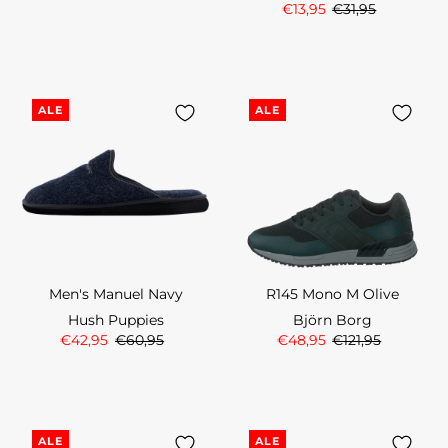
€13,95
€31,95
ALE
ALE
Men's Manuel Navy
R145 Mono M Olive
Hush Puppies
Björn Borg
€42,95
€60,95
€48,95
€121,95
ALE
ALE