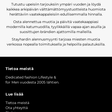
Tutustu upeisiin tarjouksiin ympäri vuoden ja löydä
kaikkea arkipäivän välttämättömyystuotteista huomiota
herättäviin vaatekappaleisiin edullisemmalla hinnalla.
Osta alennettua muotia ja päivitä vaatekaappiasi
modernilla katumuodilla, tyylikkäillä vapaa-ajan asuilla ja
suosittujen brändien ajattomilla malleilla.
Stayhardin alennusmyynti tarjoaa miesten muotia
verkossa nopealla toimituksella ja helpoilla palautuksilla.
Tietoa meistä
Dedicated fashion Lifestyle &
for Men vuodesta 2005 lähtien.
Lue lisää
Tietoa meistä
Ota yhteyttä