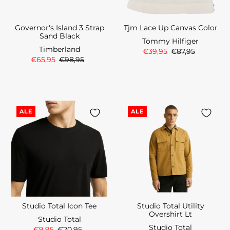
Governor's Island 3 Strap
Tjm Lace Up Canvas Color
Sand Black
Tommy Hilfiger
Timberland
€39,95
€87,95
€65,95
€98,95
ALE
ALE
Studio Total Icon Tee
Studio Total Utility
Overshirt Lt
Studio Total
Studio Total
€9,95
€20,95