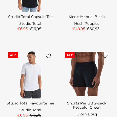
Studio Total Capsule Tee
Men's Manuel Black
Studio Total
Hush Puppies
€6,95
€16,95
€40,95
€60,95
ALE
ALE
Studio Total Favourite Tee
Shorts Per BB 2-pack
Peaceful Green
Studio Total
Björn Borg
€6,95
€16,95