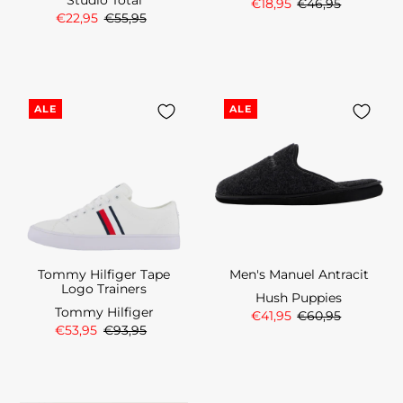
€18,95
€46,95
€22,95
€55,95
ALE
ALE
Tommy Hilfiger Tape
Men's Manuel Antracit
Logo Trainers
Hush Puppies
Tommy Hilfiger
€41,95
€60,95
€53,95
€93,95