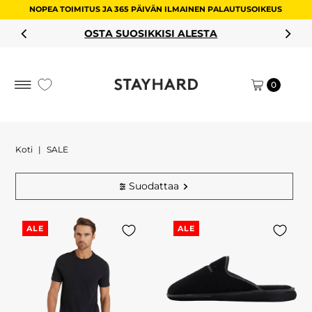
NOPEA TOIMITUS JA 365 PÄIVÄN ILMAINEN PALAUTUSOIKEUS
Siirry sisältöön
OSTA SUOSIKKISI ALESTA
0
Koti
|
SALE
Suodattaa
ALE
ALE