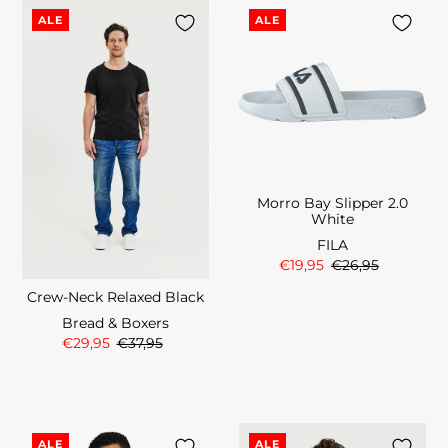
ALE
ALE
Morro Bay Slipper 2.0
White
FILA
€19,95
€26,95
Crew-Neck Relaxed Black
Bread & Boxers
€29,95
€37,95
ALE
ALE