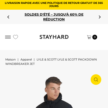
LIVRAISON RAPIDE AVEC UNE POLITIQUE DE RETOUR GRATUIT DE 365
Aller au contenu
JOURS
SOLDES D'ÉTÉ – JUSQU'À 60% DE
RÉDUCTION
0
Maison
|
Apparel
|
LYLE & SCOTT LYLE & SCOTT PACKDOWN
WINDBREAKER JET