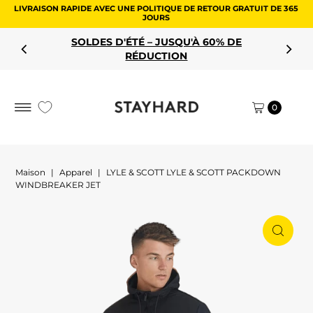
LIVRAISON RAPIDE AVEC UNE POLITIQUE DE RETOUR GRATUIT DE 365
Aller au contenu
JOURS
SOLDES D'ÉTÉ – JUSQU'À 60% DE
RÉDUCTION
0
Maison
|
Apparel
|
LYLE & SCOTT LYLE & SCOTT PACKDOWN
WINDBREAKER JET