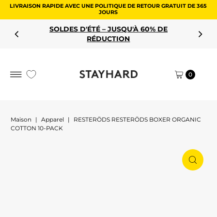
LIVRAISON RAPIDE AVEC UNE POLITIQUE DE RETOUR GRATUIT DE 365
Aller au contenu
JOURS
SOLDES D'ÉTÉ – JUSQU'À 60% DE
RÉDUCTION
0
Maison
|
Apparel
|
RESTERÖDS RESTERÖDS BOXER ORGANIC
COTTON 10-PACK