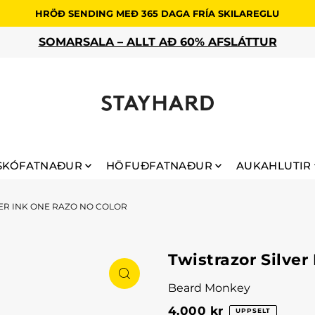
HRÖÐ SENDING MEÐ 365 DAGA FRÍA SKILAREGLU
60% AFSLÁTTUR
SKÓFATNAÐUR
HÖFUÐFATNAÐUR
AUKAHLUTIR
ER INK ONE RAZO NO COLOR
Twistrazor Silver
Beard Monkey
4.000 kr
UPPSELT