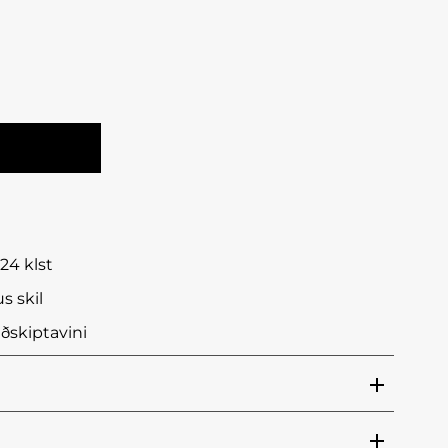
24 klst
s skil
ðskiptavini