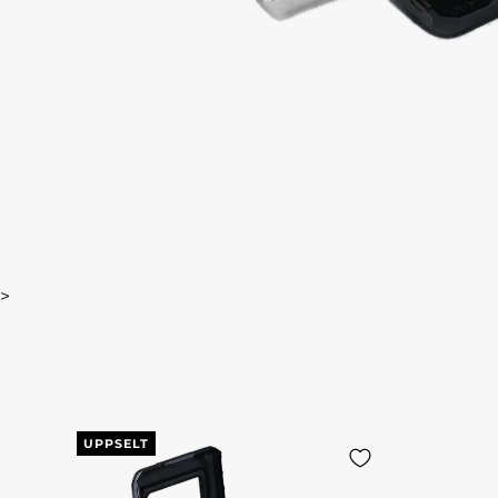
>
UPPSELT