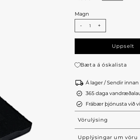
Magn
-
+
Bæta á óskalista
Á lager / Sendir innan 
365 daga vandræðalau
Frábær þjónusta við vi
Vörulýsing
Upplýsingar um vöru