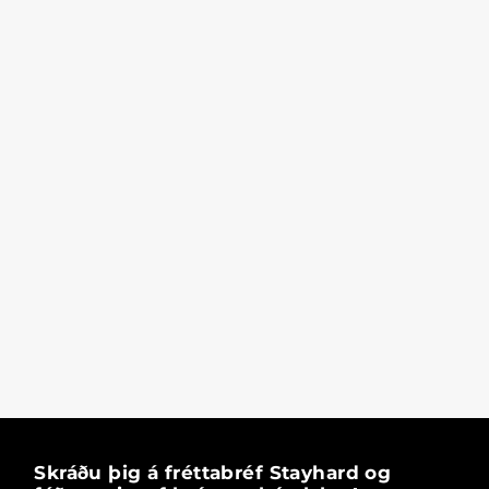
Skráðu þig á fréttabréf Stayhard og