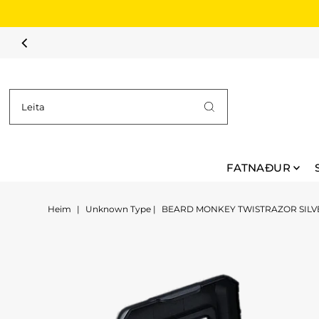
Fara í efni
SOMARSALA – ALLT AÐ 
FATNAÐUR
Heim
|
Unknown Type
|
BEARD MONKEY TWISTRAZOR SILV