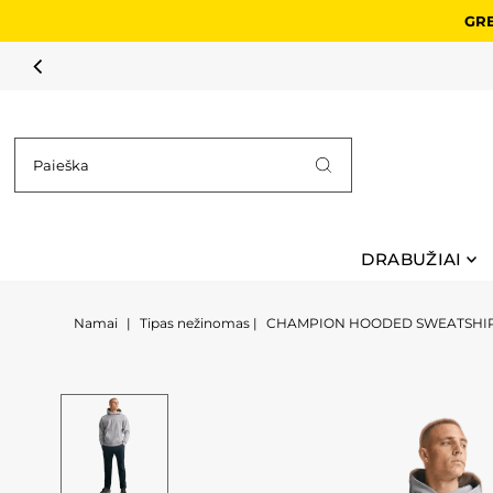
GRE
Pereiti prie turinio
VASAROS I
DRABUŽIAI
Namai
|
Tipas nežinomas
|
CHAMPION HOODED SWEATSHI