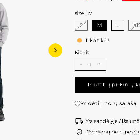
size |
M
S
M
L
XL
Liko tik 1 !
Kiekis
-
+
Pridėti į norų sąrašą
Yra sandėlyje / Išsiun
365 dienų be rūpesči