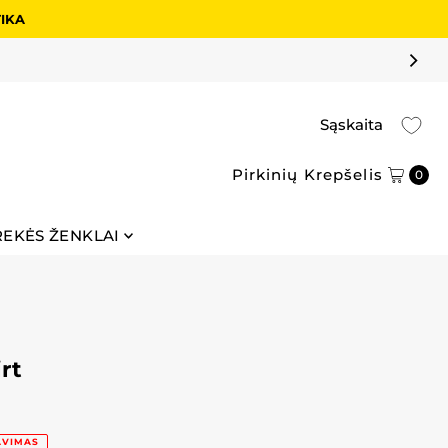
TIKA
Sąskaita
Pirkinių Krepšelis
0
REKĖS ŽENKLAI
rt
AVIMAS