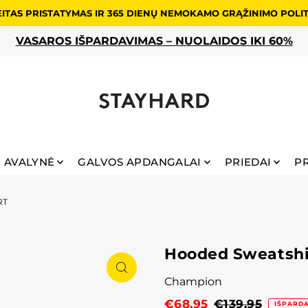
ITAS PRISTATYMAS IR 365 DIENŲ NEMOKAMO GRĄŽINIMO POLI
ŠPARDAVIMAS – NUOLAIDOS IKI 60%
AVALYNĖ
GALVOS APDANGALAI
PRIEDAI
P
RT
Hooded Sweatshi
Champion
€68,95
€139,95
IŠPARD