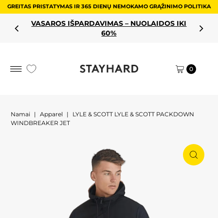
GREITAS PRISTATYMAS IR 365 DIENŲ NEMOKAMO GRĄŽINIMO POLITIKA
Pereiti prie turinio
VASAROS IŠPARDAVIMAS – NUOLAIDOS IKI
60%
0
Namai
|
Apparel
|
LYLE & SCOTT LYLE & SCOTT PACKDOWN
WINDBREAKER JET