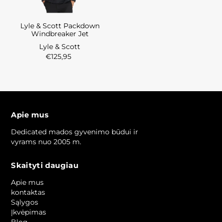
Lyle & Scott Packdown
Windbreaker Jet
Lyle & Scott
€125,95
Apie mus
Dedicated mados gyvenimo būdui ir
vyrams nuo 2005 m.
Skaityti daugiau
Apie mus
kontaktas
Sąlygos
Įkvėpimas