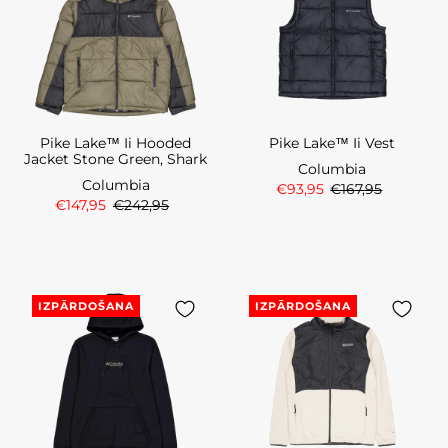
Pike Lake™ Ii Hooded
Pike Lake™ Ii Vest
Jacket Stone Green, Shark
Columbia
Columbia
€93,95
€167,95
€147,95
€242,95
IZPĀRDOŠANA
IZPĀRDOŠANA