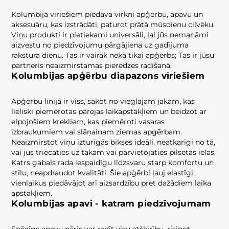
Kolumbija vīriešiem piedāvā virkni apģērbu, apavu un
aksesuāru, kas izstrādāti, paturot prātā mūsdienu cilvēku.
Viņu produkti ir pietiekami universāli, lai jūs nemanāmi
aizvestu no piedzīvojumu pārgājiena uz gadījuma
rakstura dienu. Tas ir vairāk nekā tikai apģērbs; Tas ir jūsu
partneris neaizmirstamas pieredzes radīšanā.
Kolumbijas apģērbu diapazons vīriešiem
Apģērbu līnijā ir viss, sākot no vieglajām jakām, kas
lieliski piemērotas pārejas laikapstākļiem un beidzot ar
elpojošiem krekliem, kas piemēroti vasaras
izbraukumiem vai slāņainam ziemas apģērbam.
Neaizmirstot viņu izturīgās bikses ideāli, neatkarīgi no tā,
vai jūs triecaties uz takām vai pārvietojaties pilsētas ielās.
Katrs gabals rada iespaidīgu līdzsvaru starp komfortu un
stilu, neapdraudot kvalitāti. Šie apģērbi ļauj elastīgi,
vienlaikus piedāvājot arī aizsardzību pret dažādiem laika
apstākļiem.
Kolumbijas apavi - katram piedzīvojumam