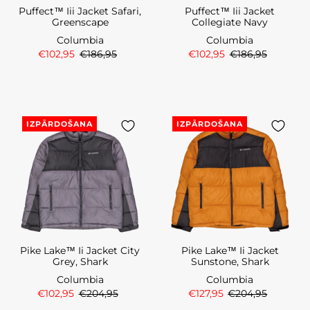
Puffect™ Iii Jacket Safari,
Puffect™ Iii Jacket
Greenscape
Collegiate Navy
Columbia
Columbia
€102,95
€186,95
€102,95
€186,95
IZPĀRDOŠANA
IZPĀRDOŠANA
Pike Lake™ Ii Jacket City
Pike Lake™ Ii Jacket
Grey, Shark
Sunstone, Shark
Columbia
Columbia
€102,95
€204,95
€127,95
€204,95