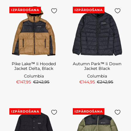
IZPĀRDOŠANA
IZPĀRDOŠANA
Pike Lake™ Ii Hooded
Autumn Park™ Ii Down
Jacket Delta, Black
Jacket Black
Columbia
Columbia
€147,95
€242,95
€144,95
€242,95
IZPĀRDOŠANA
IZPĀRDOŠANA