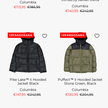
Columbia
Columbia
€113,95
€186,95
€140,95
€242,95
IZPĀRDOŠANA
IZPĀRDOŠANA
Pike Lake™ Ii Hooded
Puffect™ Ii Hooded Jacket
Jacket Black
Stone Green, Black
Columbia
Columbia
€147,95
€242,95
€130,95
€204,95