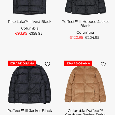
Pike Lake™ Ii Vest Black
Puffect™ Ii Hooded Jacket
Black
Columbia
Columbia
€93,95
€158,95
€120,95
€204,95
IZPĀRDOŠANA
IZPĀRDOŠANA
Puffect™ Iii Jacket Black
Columbia Puffect™
Corduroy Jacket Delta