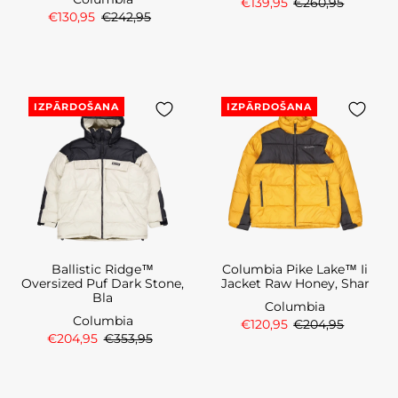
€139,95
€260,95
€130,95
€242,95
IZPĀRDOŠANA
IZPĀRDOŠANA
Ballistic Ridge™
Columbia Pike Lake™ Ii
Oversized Puf Dark Stone,
Jacket Raw Honey, Shar
Bla
Columbia
Columbia
€120,95
€204,95
€204,95
€353,95