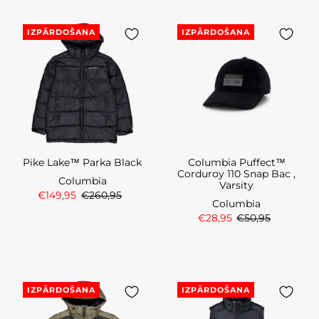
IZPĀRDOŠANA
IZPĀRDOŠANA
Pike Lake™ Parka Black
Columbia Puffect™
Corduroy 110 Snap Bac ,
Columbia
Varsity
€149,95
€260,95
Columbia
€28,95
€50,95
IZPĀRDOŠANA
IZPĀRDOŠANA