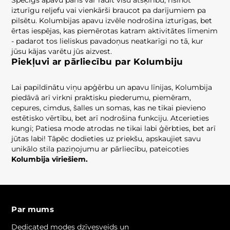
Spēcīgs apavu pāris var radīt visu atšķirību, risinot
izturīgu reljefu vai vienkārši braucot pa darījumiem pa
pilsētu. Kolumbijas apavu izvēle nodrošina izturīgas, bet
ērtas iespējas, kas piemērotas katram aktivitātes līmenim
- padarot tos lieliskus pavadoņus neatkarīgi no tā, kur
jūsu kājas varētu jūs aizvest.
Piekļuvi ar pārliecību par Kolumbiju
Lai papildinātu viņu apģērbu un apavu līnijas, Kolumbija
piedāvā arī virkni praktisku piederumu, piemēram,
cepures, cimdus, šalles un somas, kas ne tikai pievieno
estētisko vērtību, bet arī nodrošina funkciju. Atcerieties
kungi; Patiesa mode atrodas ne tikai labi ģērbties, bet arī
jūtas labi! Tāpēc dodieties uz priekšu, apskaujiet savu
unikālo stila paziņojumu ar pārliecību, pateicoties
Kolumbija vīriešiem.
Par mums
Dedicated modes dzīvesveids un