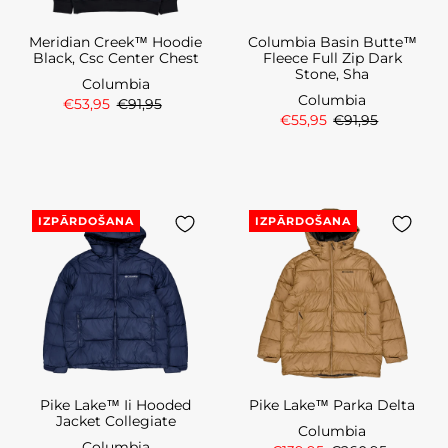
Meridian Creek™ Hoodie
Columbia Basin Butte™
Black, Csc Center Chest
Fleece Full Zip Dark
Stone, Sha
Columbia
Columbia
€53,95
€91,95
€55,95
€91,95
IZPĀRDOŠANA
IZPĀRDOŠANA
Pike Lake™ Ii Hooded
Pike Lake™ Parka Delta
Jacket Collegiate
Columbia
Columbia