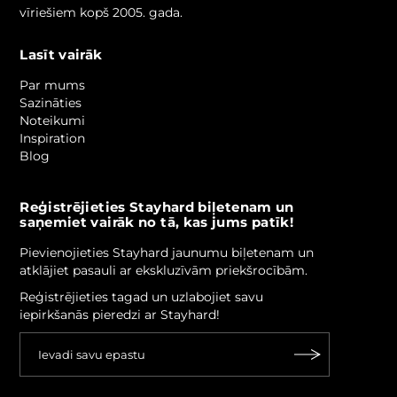
vīriešiem kopš 2005. gada.
Lasīt vairāk
Par mums
Sazināties
Noteikumi
Inspiration
Blog
Reģistrējieties Stayhard biļetenam un
saņemiet vairāk no tā, kas jums patīk!
Pievienojieties Stayhard jaunumu biļetenam un
atklājiet pasauli ar ekskluzīvām priekšrocībām.
Reģistrējieties tagad un uzlabojiet savu
iepirkšanās pieredzi ar Stayhard!