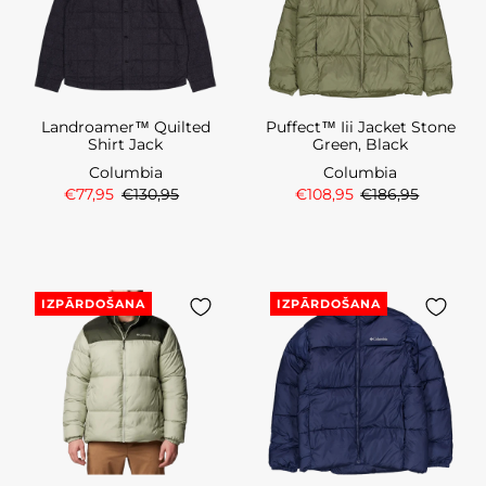
Landroamer™ Quilted
Puffect™ Iii Jacket Stone
Shirt Jack
Green, Black
Columbia
Columbia
€77,95
€130,95
€108,95
€186,95
IZPĀRDOŠANA
IZPĀRDOŠANA