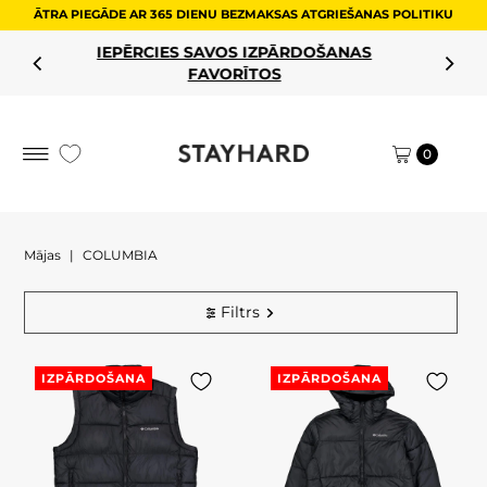
ĀTRA PIEGĀDE AR 365 DIENU BEZMAKSAS ATGRIEŠANAS POLITIKU
Pāriet uz saturu
IEPĒRCIES SAVOS IZPĀRDOŠANAS
FAVORĪTOS
0
Mājas
|
COLUMBIA
Filtrs
IZPĀRDOŠANA
IZPĀRDOŠANA