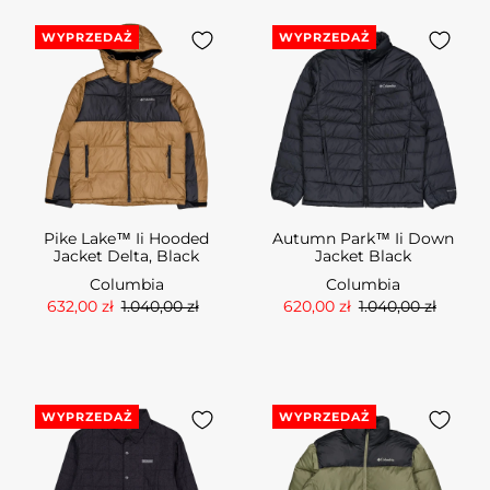
WYPRZEDAŻ
WYPRZEDAŻ
Pike Lake™ Ii Hooded
Autumn Park™ Ii Down
Jacket Delta, Black
Jacket Black
Columbia
Columbia
632,00 zł
1.040,00 zł
620,00 zł
1.040,00 zł
WYPRZEDAŻ
WYPRZEDAŻ