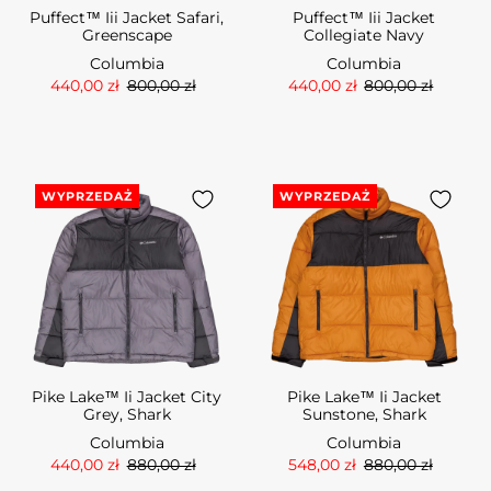
Puffect™ Iii Jacket Safari,
Puffect™ Iii Jacket
Greenscape
Collegiate Navy
Columbia
Columbia
440,00 zł
800,00 zł
440,00 zł
800,00 zł
WYPRZEDAŻ
WYPRZEDAŻ
Pike Lake™ Ii Jacket City
Pike Lake™ Ii Jacket
Grey, Shark
Sunstone, Shark
Columbia
Columbia
440,00 zł
880,00 zł
548,00 zł
880,00 zł