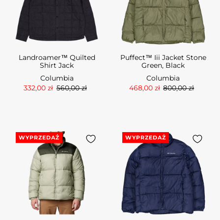
Landroamer™ Quilted
Puffect™ Iii Jacket Stone
Shirt Jack
Green, Black
Columbia
Columbia
332,00 zł
560,00 zł
468,00 zł
800,00 zł
WYPRZEDAŻ
WYPRZEDAŻ