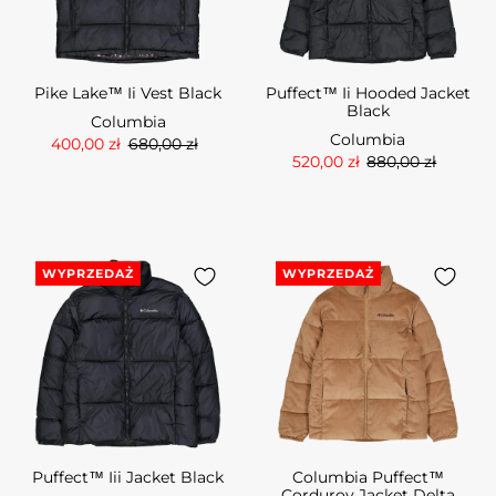
Pike Lake™ Ii Vest Black
Puffect™ Ii Hooded Jacket
Black
Columbia
Columbia
400,00 zł
680,00 zł
520,00 zł
880,00 zł
WYPRZEDAŻ
WYPRZEDAŻ
Puffect™ Iii Jacket Black
Columbia Puffect™
Corduroy Jacket Delta