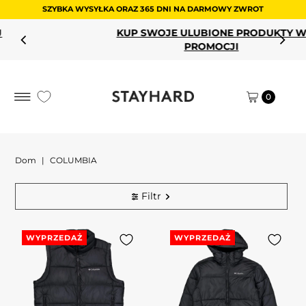
SZYBKA WYSYŁKA ORAZ 365 DNI NA DARMOWY ZWROT
Przejdź do treści
KUP SWOJE ULUBIONE PRODUKTY W
PROMOCJI
0
Dom
|
COLUMBIA
Filtr
WYPRZEDAŻ
WYPRZEDAŻ