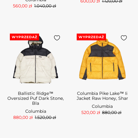
600,00 zł
1.120,00 zł
560,00 zł
1.040,00 zł
WYPRZEDAŻ
WYPRZEDAŻ
Ballistic Ridge™
Columbia Pike Lake™ Ii
Oversized Puf Dark Stone,
Jacket Raw Honey, Shar
Bla
Columbia
Columbia
520,00 zł
880,00 zł
880,00 zł
1.520,00 zł