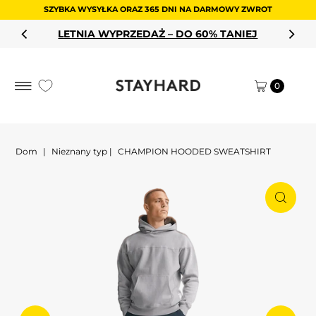
SZYBKA WYSYŁKA ORAZ 365 DNI NA DARMOWY ZWROT
Przejdź do treści
LETNIA WYPRZEDAŻ – DO 60% TANIEJ
0
Dom
|
Nieznany typ
|
CHAMPION HOODED SWEATSHIRT