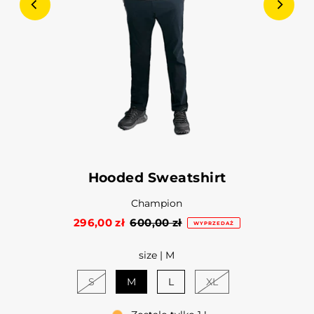
Hooded Sweatshirt
Champion
296,00 zł
600,00 zł
WYPRZEDAŻ
size |
M
S
M
L
XL