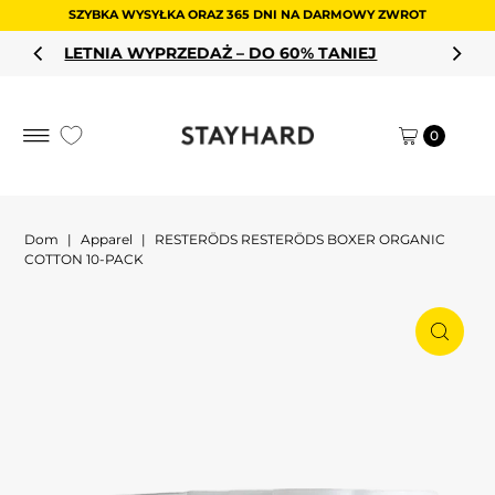
SZYBKA WYSYŁKA ORAZ 365 DNI NA DARMOWY ZWROT
Przejdź do treści
 DO 60% TANIEJ
KUP SWOJE ULUBIO
PROMOC
0
Dom
|
Apparel
|
RESTERÖDS RESTERÖDS BOXER ORGANIC
COTTON 10-PACK