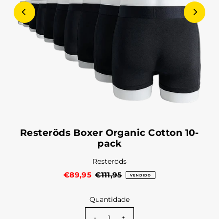
Resteröds Boxer Organic Cotton 10-
pack
Resteröds
€89,95
€111,95
VENDIDO
Quantidade
-
+