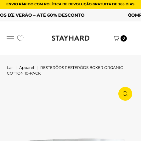
ENVIO RÁPIDO COM POLÍTICA DE DEVOLUÇÃO GRATUITA DE 365 DIAS
Ir para o conteúdo
% DESCONTO
COMPRE OS SEUS FAVORITOS
0
Lar
|
Apparel
|
RESTERÖDS RESTERÖDS BOXER ORGANIC
COTTON 10-PACK