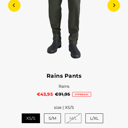
Rains Pants
Rains
€43,95
€91,95
VÝPREDAJ
size |
XS/S
XS/S
S/M
M/L
L/XL