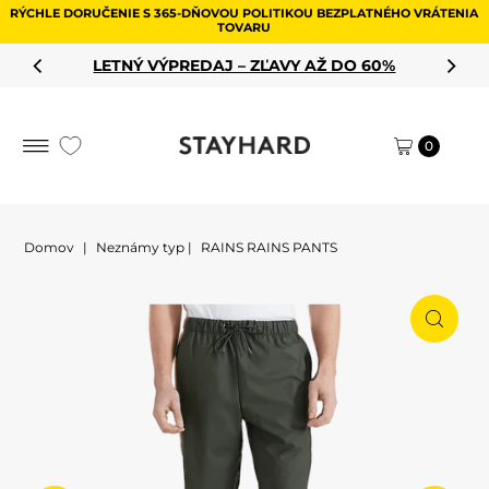
RÝCHLE DORUČENIE S 365-DŇOVOU POLITIKOU BEZPLATNÉHO VRÁTENIA
Preskočiť na obsah
TOVARU
LETNÝ VÝPREDAJ – ZĽAVY AŽ DO 60%
0
Domov
|
Neznámy typ
|
RAINS RAINS PANTS