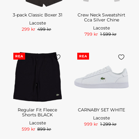
3-pack Classic Boxer 31
Crew Neck Sweatshirt
Cca Silver Chine
Lacoste
Lacoste
299 kr
499 kr
799 kr
1 599 kr
REA
REA
Regular Fit Fleece
CARNABY SET WHITE
Shorts BLACK
Lacoste
Lacoste
999 kr
1 299 kr
599 kr
899 kr