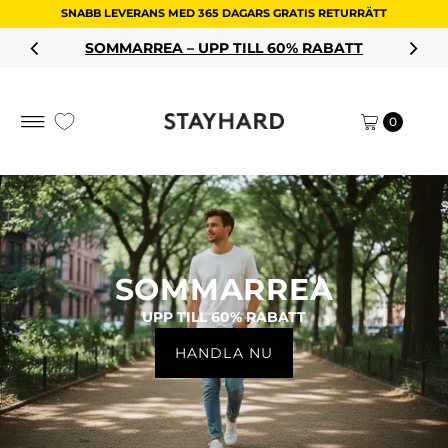
SNABB LEVERANS MED 365 DAGARS GRATIS RETURRÄTT
Hoppa till innehållet
SOMMARREA – UPP TILL 60% RABATT
0
SOMMARREA
UPP TILL 60% RABATT
HANDLA NU