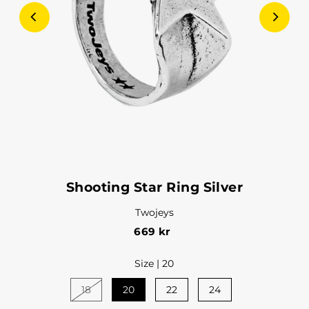
Shooting Star Ring Silver
Twojeys
669 kr
Size |
20
18
20
22
24