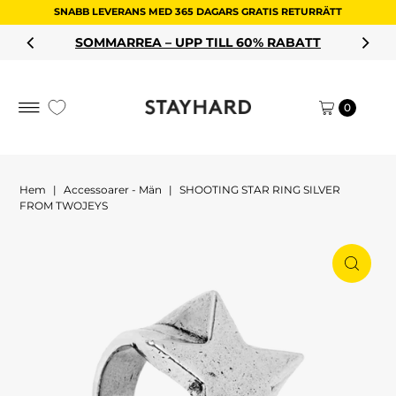
SNABB LEVERANS MED 365 DAGARS GRATIS RETURRÄTT
Hoppa till innehållet
SOMMARREA – UPP TILL 60% RABATT
0
Hem
|
Accessoarer - Män
|
SHOOTING STAR RING SILVER
FROM TWOJEYS