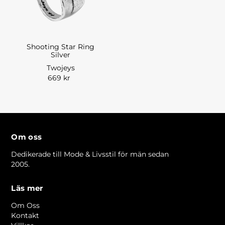
Shooting Star Ring
Silver
Twojeys
669 kr
Om oss
Dedikerade till Mode & Livsstil för män sedan
2005.
Läs mer
Om Oss
Kontakt