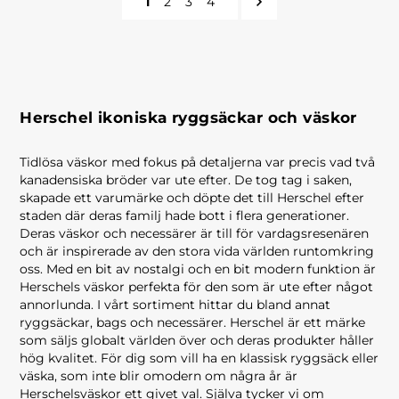
1
2
3
4
Herschel ikoniska ryggsäckar och väskor
Tidlösa väskor med fokus på detaljerna var precis vad två
kanadensiska bröder var ute efter. De tog tag i saken,
skapade ett varumärke och döpte det till
Herschel
efter
staden där deras familj hade bott i flera generationer.
Deras väskor och necessärer är till för vardagsresenären
och är inspirerade av den stora vida världen runtomkring
oss. Med en bit av nostalgi och en bit modern funktion är
Herschels
väskor perfekta för den som är ute efter något
annorlunda. I vårt sortiment hittar du bland annat
ryggsäckar, bags och necessärer.
Herschel
är ett märke
som säljs globalt världen över och deras produkter håller
hög kvalitet. För dig som vill ha en klassisk ryggsäck eller
väska, som inte blir
omodern om några år är
Herschels
väskor ett givet val. Själva tycker vi om