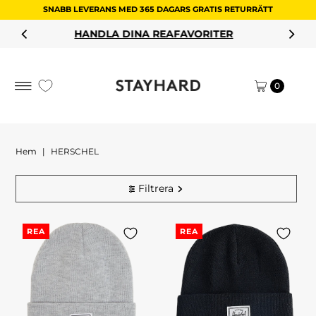
SNABB LEVERANS MED 365 DAGARS GRATIS RETURRÄTT
Hoppa till innehållet
HANDLA DINA REAFAVORITER
0
Hem
|
HERSCHEL
Filtrera
REA
REA