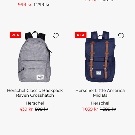
999 kr
1 299 kr
REA
REA
Herschel Classic Backpack
Herschel Little America
Raven Crosshatch
Mid Ba
Herschel
Herschel
439 kr
599 kr
1 039 kr
1 399 kr