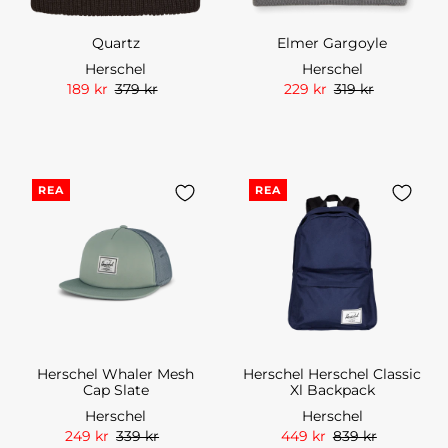
Quartz
Elmer Gargoyle
Herschel
Herschel
189 kr
379 kr
229 kr
319 kr
REA
REA
Herschel Whaler Mesh
Herschel Herschel Classic
Cap Slate
Xl Backpack
Herschel
Herschel
249 kr
339 kr
449 kr
839 kr