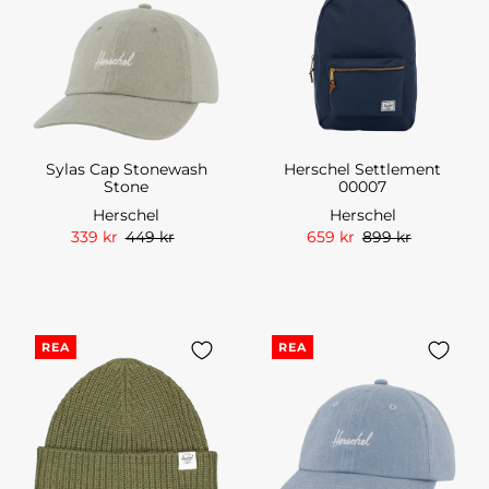
Sylas Cap Stonewash
Herschel Settlement
Stone
00007
Herschel
Herschel
339 kr
449 kr
659 kr
899 kr
REA
REA