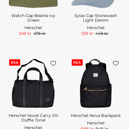
Watch Cap Beanie Ivy
Sylas Cap Stonewash
Green
Light Denim
Herschel
Herschel
249 kr
479 kr
339 kr
449 kr
REA
REA
Herschel Novel Carry On
Herschel Nova Backpack
Duffle Tonal
Herschel
Herschel
699 kr
949 kr