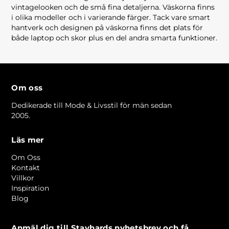
vintagelooken
och de små fina detaljerna. Väskorna finns
i olika modeller och i varierande färger. Tack vare smart
hantverk och designen på väskorna finns det plats för
både laptop och skor plus en del andra smarta funktioner.
Om oss
Dedikerade till Mode & Livsstil för män sedan
2005.
Läs mer
Om Oss
Kontakt
Villkor
Inspiration
Blog
Anmäl dig till Stayhards nyhetsbrev och få