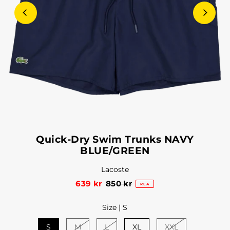
Quick-Dry Swim Trunks NAVY
BLUE/GREEN
Lacoste
639 kr
850 kr
REA
Size |
S
S
M
L
XL
XXL