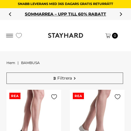
SNABB LEVERANS MED 365 DAGARS GRATIS RETURRÄTT
Hoppa till innehållet
SOMMARREA – UPP TILL 60% RABATT
0
Hem
|
BAMBUSA
Filtrera
REA
REA