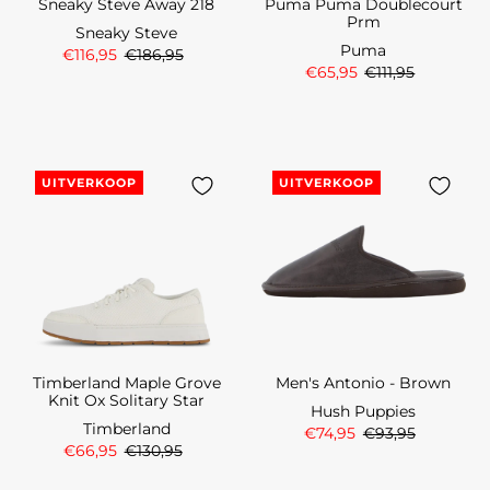
Sneaky Steve Away 218
Puma Puma Doublecourt
Prm
Sneaky Steve
Puma
€116,95
€186,95
€65,95
€111,95
UITVERKOOP
UITVERKOOP
Timberland Maple Grove
Men's Antonio - Brown
Knit Ox Solitary Star
Hush Puppies
Timberland
€74,95
€93,95
€66,95
€130,95