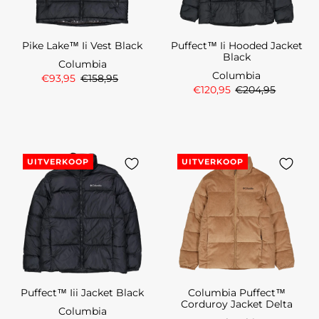
Pike Lake™ Ii Vest Black
Puffect™ Ii Hooded Jacket
Black
Columbia
Columbia
€93,95
€158,95
€120,95
€204,95
UITVERKOOP
UITVERKOOP
Puffect™ Iii Jacket Black
Columbia Puffect™
Corduroy Jacket Delta
Columbia