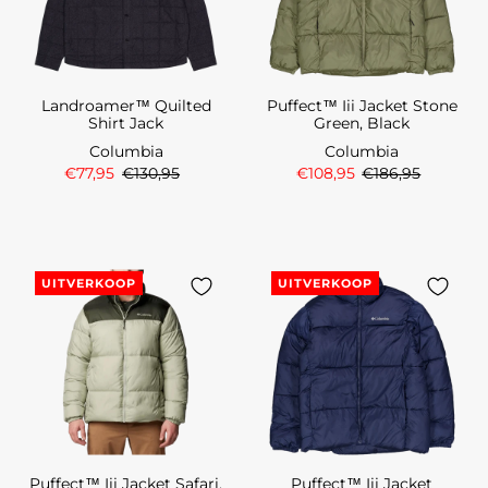
Landroamer™ Quilted
Puffect™ Iii Jacket Stone
Shirt Jack
Green, Black
Columbia
Columbia
€77,95
€130,95
€108,95
€186,95
UITVERKOOP
UITVERKOOP
Puffect™ Iii Jacket Safari,
Puffect™ Iii Jacket