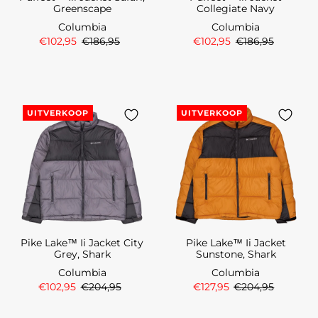
Greenscape
Collegiate Navy
Columbia
Columbia
€102,95
€186,95
€102,95
€186,95
UITVERKOOP
UITVERKOOP
Pike Lake™ Ii Jacket City
Pike Lake™ Ii Jacket
Grey, Shark
Sunstone, Shark
Columbia
Columbia
€102,95
€204,95
€127,95
€204,95