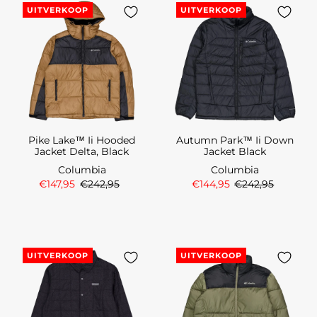
UITVERKOOP
UITVERKOOP
Pike Lake™ Ii Hooded
Autumn Park™ Ii Down
Jacket Delta, Black
Jacket Black
Columbia
Columbia
€147,95
€242,95
€144,95
€242,95
UITVERKOOP
UITVERKOOP