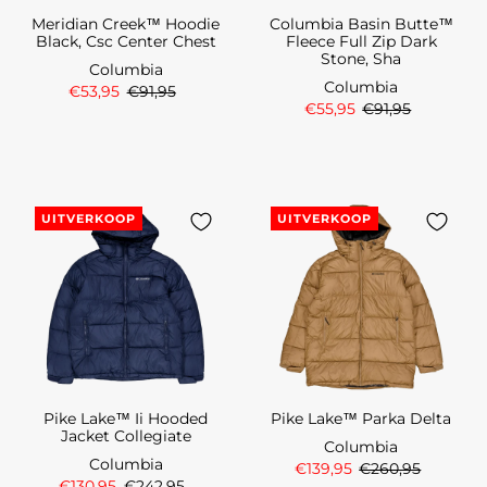
Meridian Creek™ Hoodie
Columbia Basin Butte™
Black, Csc Center Chest
Fleece Full Zip Dark
Stone, Sha
Columbia
Columbia
€53,95
€91,95
€55,95
€91,95
UITVERKOOP
UITVERKOOP
Pike Lake™ Ii Hooded
Pike Lake™ Parka Delta
Jacket Collegiate
Columbia
Columbia
€139,95
€260,95
€130,95
€242,95