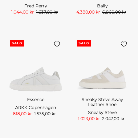
Fred Perry
Bally
1.044,00 kr
1.637,00 kr
4.380,00 kr
6.960,00 kr
SALG
SALG
Essence
Sneaky Steve Away
Leather Shoe
ARKK Copenhagen
Sneaky Steve
818,00 kr
1.535,00 kr
1.023,00 kr
2.047,00 kr