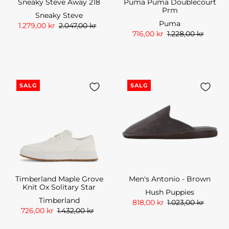
Sneaky Steve Away 218
Puma Puma Doublecourt
Prm
Sneaky Steve
Puma
1.279,00 kr
2.047,00 kr
716,00 kr
1.228,00 kr
SALG
SALG
Timberland Maple Grove
Men's Antonio - Brown
Knit Ox Solitary Star
Hush Puppies
Timberland
818,00 kr
1.023,00 kr
726,00 kr
1.432,00 kr