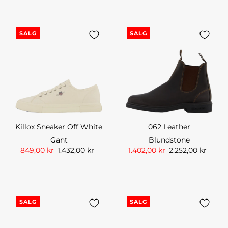
SALG
SALG
Killox Sneaker Off White
062 Leather
Gant
Blundstone
849,00 kr
1.432,00 kr
1.402,00 kr
2.252,00 kr
SALG
SALG