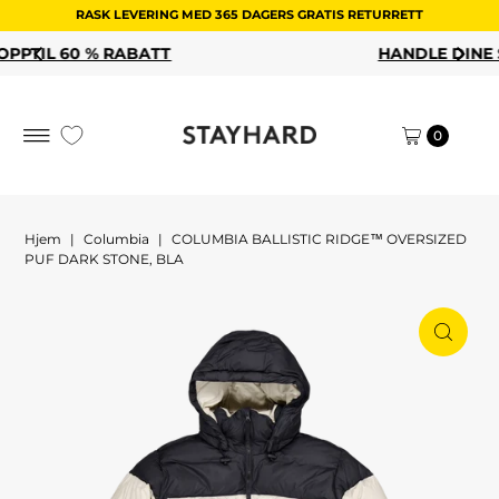
RASK LEVERING MED 365 DAGERS GRATIS RETURRETT
Hopp til innholdet
HANDLE DINE SALGSFAVORITTER
0
Hjem
|
Columbia
|
COLUMBIA BALLISTIC RIDGE™ OVERSIZED
PUF DARK STONE, BLA