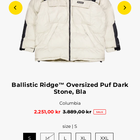
Ballistic Ridge™ Oversized Puf Dark
Stone, Bla
Columbia
2.251,00 kr
3.889,00 kr
SALG
size |
S
S
M
L
XL
XXL