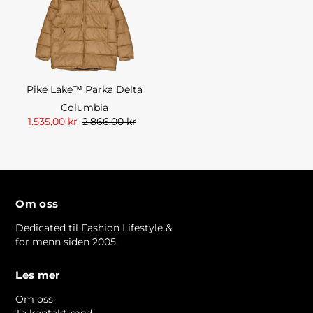
Pike Lake™ Parka Delta
Columbia
1.535,00 kr
2.866,00 kr
Om oss
Dedicated til Fashion Lifestyle &
for menn siden 2005.
Les mer
Om oss