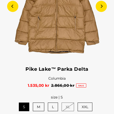
Pike Lake™ Parka Delta
Columbia
1.535,00 kr
2.866,00 kr
SALG
size |
S
S
M
L
XL
XXL