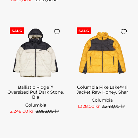
SALG
SALG
Ballistic Ridge™
Columbia Pike Lake™ Ii
Oversized Puf Dark Stone,
Jacket Raw Honey, Shar
Bla
Columbia
Columbia
1.328,00 kr
2.248,00 kr
2.248,00 kr
3.883,00 kr