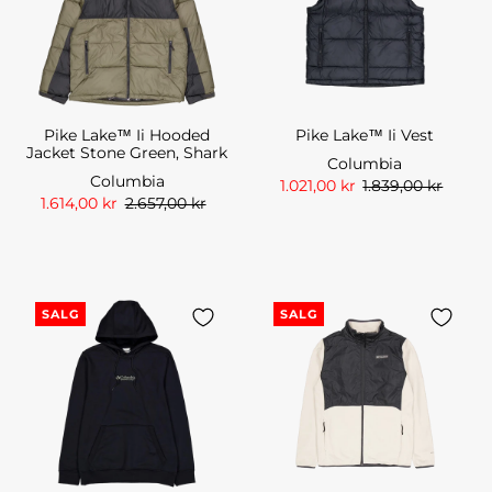
Pike Lake™ Ii Hooded
Pike Lake™ Ii Vest
Jacket Stone Green, Shark
Columbia
Columbia
1.021,00 kr
1.839,00 kr
1.614,00 kr
2.657,00 kr
SALG
SALG