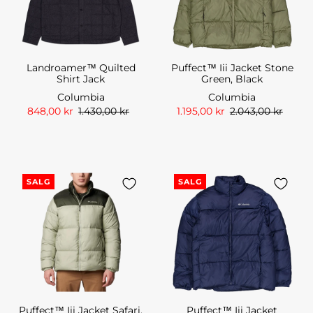
Landroamer™ Quilted
Puffect™ Iii Jacket Stone
Shirt Jack
Green, Black
Columbia
Columbia
848,00 kr
1.430,00 kr
1.195,00 kr
2.043,00 kr
SALG
SALG
Puffect™ Iii Jacket Safari,
Puffect™ Iii Jacket