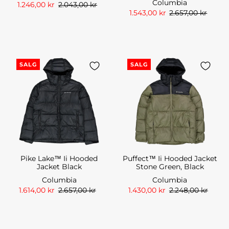
Columbia
1.246,00 kr
2.043,00 kr
1.543,00 kr
2.657,00 kr
SALG
SALG
Pike Lake™ Ii Hooded
Puffect™ Ii Hooded Jacket
Jacket Black
Stone Green, Black
Columbia
Columbia
1.614,00 kr
2.657,00 kr
1.430,00 kr
2.248,00 kr