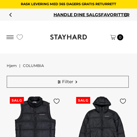
RASK LEVERING MED 365 DAGERS GRATIS RETURRETT
Hopp til innholdet
HANDLE DINE SALGSFAVORITTER
0
Hjem
|
COLUMBIA
Filter
SALG
SALG