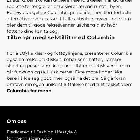
Et sterkt par sko kan utgjøre hele forskjellen når du takler
robuste terreng eller bare kjører ærend rundt i byen.
Fottøyutvalget av Columbia gir solide, men komfortable
alternativer som passer til alle aktivitetsnivåer - noe som
gjør dem til gode følgesvenner uavhengig av hvor
føttene dine kan ta deg.
Tilbehør med selvtillit med Columbia
For å utfylle klær- og fottøylinjene, presenterer Columbia
også en rekke praktiske tilbehør som hatter, hansker,
skjerf og poser som ikke bare tilfører estetisk verdi, men
gir funksjon også. Husk herrer; Ekte mote ligger ikke
bare i å kle seg godt, men også ha det bra! Så gå foran
omfavn din egen unike stiluttalelse med tillit takket være
Columbia for menn.
Om oss
Dedicated til Fashion Lifestyle &
for menn siden 2005.