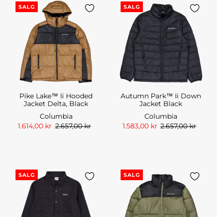
SALG
SALG
Pike Lake™ Ii Hooded
Autumn Park™ Ii Down
Jacket Delta, Black
Jacket Black
Columbia
Columbia
1.614,00 kr
2.657,00 kr
1.583,00 kr
2.657,00 kr
SALG
SALG