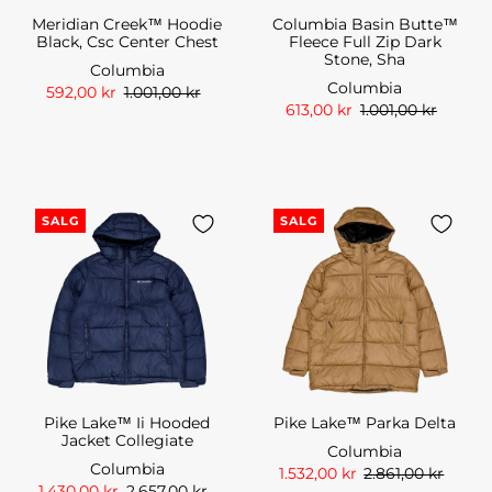
Meridian Creek™ Hoodie
Columbia Basin Butte™
Black, Csc Center Chest
Fleece Full Zip Dark
Stone, Sha
Columbia
Columbia
592,00 kr
1.001,00 kr
613,00 kr
1.001,00 kr
SALG
SALG
Pike Lake™ Ii Hooded
Pike Lake™ Parka Delta
Jacket Collegiate
Columbia
Columbia
1.532,00 kr
2.861,00 kr
1.430,00 kr
2.657,00 kr