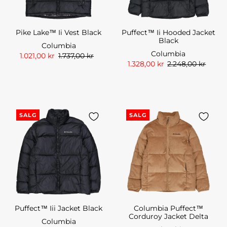
Pike Lake™ Ii Vest Black
Puffect™ Ii Hooded Jacket
Black
Columbia
Columbia
1.021,00 kr
1.737,00 kr
1.328,00 kr
2.248,00 kr
SALG
SALG
Puffect™ Iii Jacket Black
Columbia Puffect™
Corduroy Jacket Delta
Columbia