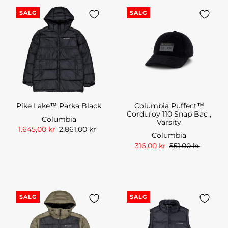
SALG
SALG
Pike Lake™ Parka Black
Columbia Puffect™
Corduroy 110 Snap Bac ,
Columbia
Varsity
1.645,00 kr
2.861,00 kr
Columbia
316,00 kr
551,00 kr
SALG
SALG