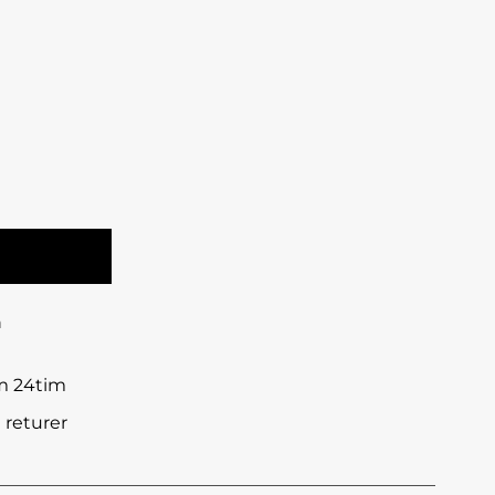
n
om 24tim
 returer