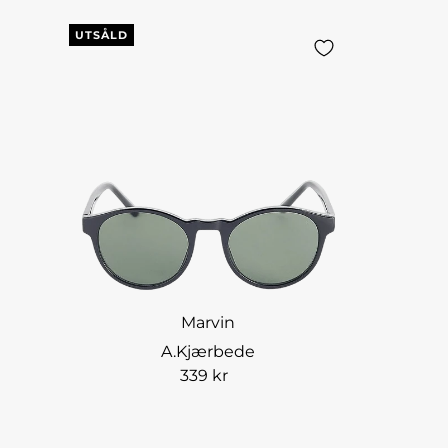
UTSÅLD
Marvin
A.Kjærbede
339 kr