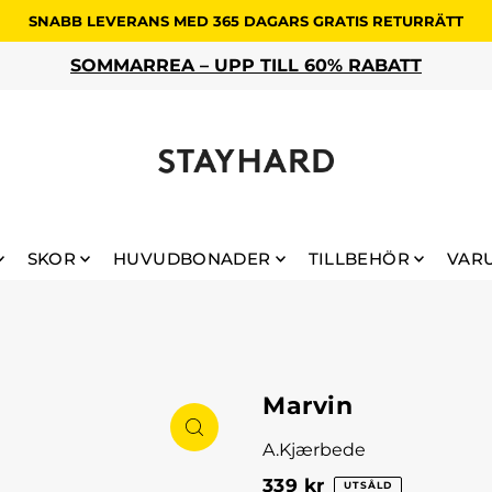
SNABB LEVERANS MED 365 DAGARS GRATIS RETURRÄTT
SOMMARREA – UPP TILL 60% RABATT
SKOR
HUVUDBONADER
TILLBEHÖR
VAR
Marvin
A.Kjærbede
339 kr
UTSÅLD