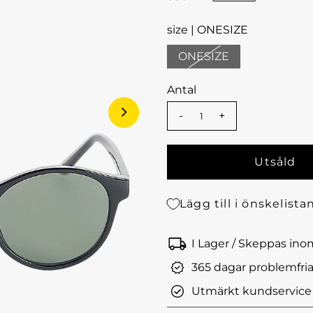
size |
ONESIZE
ONESIZE
Antal
-
+
Lägg till i önskelista
I Lager / Skeppas in
365 dagar problemfria
Utmärkt kundservice