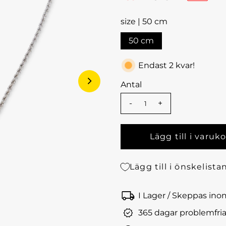
size |
50 cm
50 cm
Endast 2 kvar!
Antal
-
+
Lägg till i önskelista
I Lager / Skeppas in
365 dagar problemfria