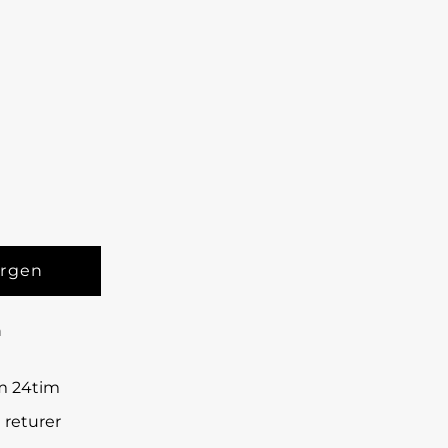
n
om 24tim
 returer