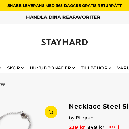
SNABB LEVERANS MED 365 DAGARS GRATIS RETURRÄTT
HANDLA DINA REAFAVORITER
SKOR
HUVUDBONADER
TILLBEHÖR
VAR
TEEL
Necklace Steel Si
by Billgren
239 kr
349 kr
REA