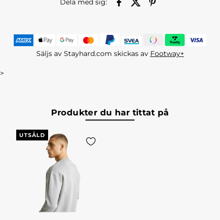
Dela med sig:
Säljs av Stayhard.com skickas av
Footway+
>
Produkter du har tittat på
UTSÅLD