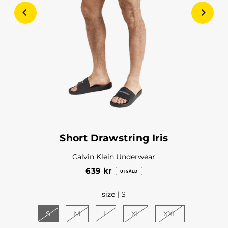
Short Drawstring Iris
Calvin Klein Underwear
639 kr
UTSÅLD
size |
S
S
M
L
XL
XXL