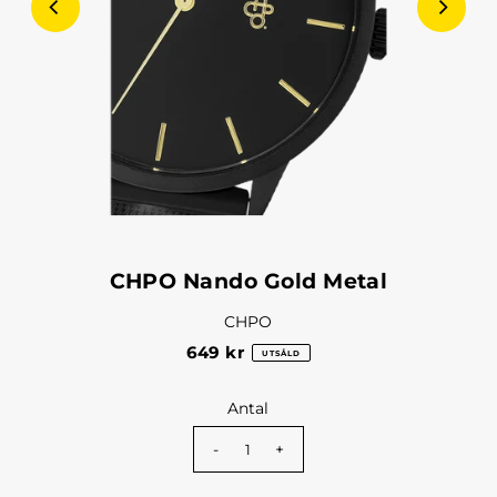
CHPO Nando Gold Metal
CHPO
649 kr
UTSÅLD
Antal
-
+