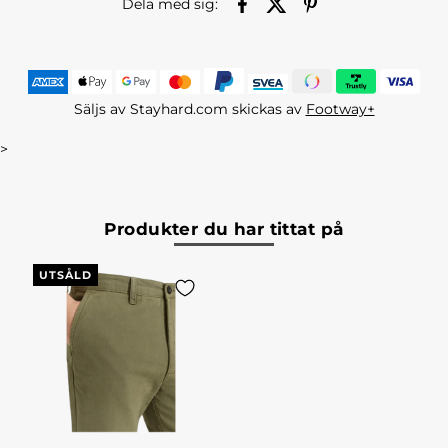
Dela med sig:
Säljs av Stayhard.com skickas av
Footway+
>
Produkter du har tittat på
UTSÅLD