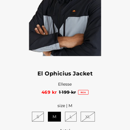
El Ophicius Jacket
Ellesse
469 kr
1 199 kr
REA
size |
M
S
M
L
XL