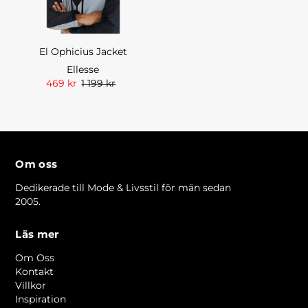
El Ophicius Jacket
Ellesse
469 kr
1 199 kr
Om oss
Dedikerade till Mode & Livsstil för män sedan
2005.
Läs mer
Om Oss
Kontakt
Villkor
Inspiration