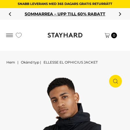
SNABB LEVERANS MED 365 DAGARS GRATIS RETURRÄTT
Hoppa till innehållet
SOMMARREA – UPP TILL 60% RABATT
0
Hem
|
Okänd typ
|
ELLESSE EL OPHICIUS JACKET