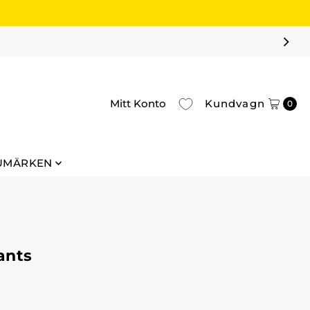
HANDLA DINA REAFAV
Mitt Konto
Kundvagn
0
UMÄRKEN
ants