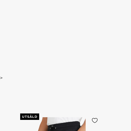
>
UTSÅLD