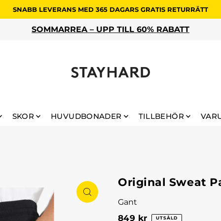
SNABB LEVERANS MED 365 DAGARS GRATIS RETURRÄTT
SKOR
HUVUDBONADER
TILLBEHÖR
VAR
Original Sweat P
Gant
849 kr
UTSÅLD