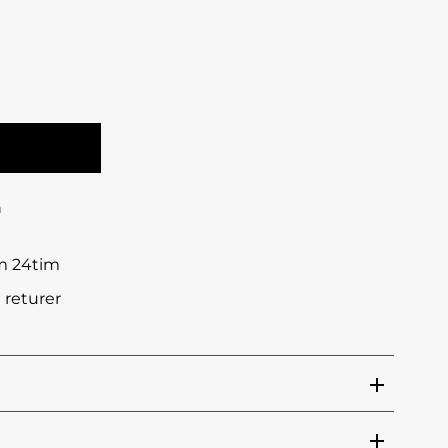
n
om 24tim
 returer