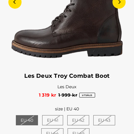
Les Deux Troy Combat Boot
Les Deux
1 319 kr
1 999 kr
UTSÅLD
size |
EU 40
EU 40
EU 41
EU 42
EU 43
EU 44
EU 45