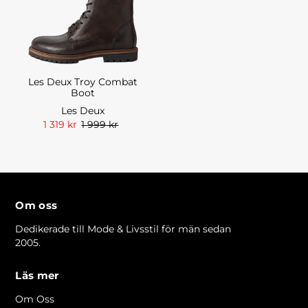
Les Deux Troy Combat
Boot
Les Deux
1 319 kr
1 999 kr
Om oss
Dedikerade till Mode & Livsstil för män sedan
2005.
Läs mer
Om Oss