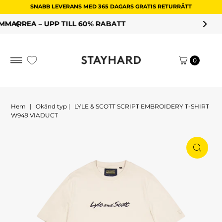
SNABB LEVERANS MED 365 DAGARS GRATIS RETURRÄTT
Hoppa till innehållet
60% RABATT
HANDLA DINA REAFAV
0
Hem
|
Okänd typ
|
LYLE & SCOTT SCRIPT EMBROIDERY T-SHIRT
W949 VIADUCT