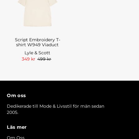
Script Embroidery T-
shirt W949 Viaduct
Lyle & Scott
349 kr
499 kr
Om oss
Dedikerade till Mode & Livsstil för män sedan
2005.
Läs mer
Om Oss