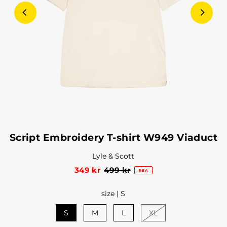
Script Embroidery T-shirt W949 Viaduct
Lyle & Scott
349 kr
499 kr
REA
size |
S
S
M
L
XL